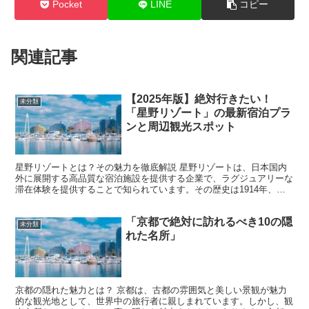
Pocket
LINE
コピー
関連記事
【2025年版】絶対行きたい！
未分類
「星野リゾート」の最新宿泊プラ
ンと周辺観光スポット
星野リゾートとは？その魅力を徹底解説 星野リゾートは、日本国内
外に展開する高品質な宿泊施設を提供する企業で、ラグジュアリーな
滞在体験を提供することで知られています。その歴史は1914年、長
野県軽井沢で創業した温泉旅館から始まりました。創業当...
「京都で絶対に訪れるべき10の隠
未分類
れた名所」
京都の隠れた魅力とは？ 京都は、古都の雰囲気と美しい景観が魅力
的な観光地として、世界中の旅行者に親しまれています。しかし、観