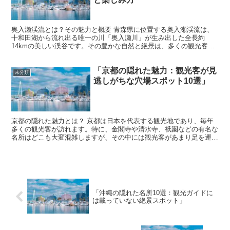
奥入瀬渓流とは？その魅力と概要 青森県に位置する奥入瀬渓流は、
十和田湖から流れ出る唯一の川「奥入瀬川」が生み出した全長約
14kmの美しい渓谷です。その豊かな自然と絶景は、多くの観光客を
魅了し、四季を通じて多彩な表情を見せてくれます。渓流沿い...
「京都の隠れた魅力：観光客が見
未分類
逃しがちな穴場スポット10選」
京都の隠れた魅力とは？ 京都は日本を代表する観光地であり、毎年
多くの観光客が訪れます。特に、金閣寺や清水寺、祇園などの有名な
名所はどこも大変混雑しますが、その中には観光客があまり足を運ば
ない、静かで美しい場所がまだたくさん存在しています。京...
「沖縄の隠れた名所10選：観光ガイドに
は載っていない絶景スポット」