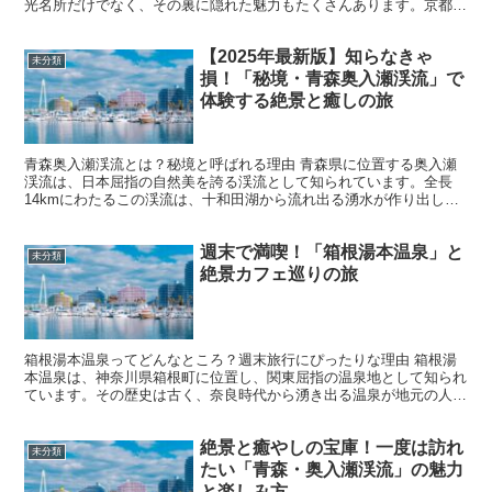
光名所だけでなく、その裏に隠れた魅力もたくさんあります。京都の
隠れた名所は、訪れることで本当の京都の魅力を知ることが...
【2025年最新版】知らなきゃ
未分類
損！「秘境・青森奥入瀬渓流」で
体験する絶景と癒しの旅
青森奥入瀬渓流とは？秘境と呼ばれる理由 青森県に位置する奥入瀬
渓流は、日本屈指の自然美を誇る渓流として知られています。全長
14kmにわたるこの渓流は、十和田湖から流れ出る湧水が作り出した
もので、大小さまざまな滝や清流、そして周囲を囲む深い森...
週末で満喫！「箱根湯本温泉」と
未分類
絶景カフェ巡りの旅
箱根湯本温泉ってどんなところ？週末旅行にぴったりな理由 箱根湯
本温泉は、神奈川県箱根町に位置し、関東屈指の温泉地として知られ
ています。その歴史は古く、奈良時代から湧き出る温泉が地元の人々
に愛されてきました。江戸時代には「箱根七湯」のひとつと...
絶景と癒やしの宝庫！一度は訪れ
未分類
たい「青森・奥入瀬渓流」の魅力
と楽しみ方