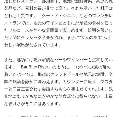
用したレストラン。那須和牛、地元の新鮮野菜、高原の乳
製品など、素材の質が非常に高く、それを活かした料理は
どれも上質です。「クー・ド・シエル」などのフレンチレ
ストランでは、地元のワインとともに那須産の食材を使っ
たフルコースを静かな雰囲気で楽しめます。照明を落とし
た空間にクラシック音楽が流れ、まさに“大人の夜”にふさ
わしい演出がなされています。
また、那須には隠れ家的なバーやワインバーも点在してい
ます。「Bar Blue River」のように、ログハウス風の落ち
着いたバーでは、那須のクラフトビールや地元の焼酎、全
国の銘酒を静かに味わえます。カウンターに座り、マスタ
ーと二言三言交わす会話すらも心を和ませてくれます。観
光地にありがちなにぎやかな飲食店では得られない、上質
な静けさがそこにはあります。