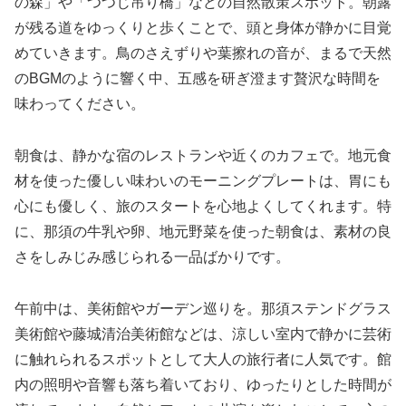
の森」や「つつじ吊り橋」などの自然散策スポット。朝露
が残る道をゆっくりと歩くことで、頭と身体が静かに目覚
めていきます。鳥のさえずりや葉擦れの音が、まるで天然
のBGMのように響く中、五感を研ぎ澄ます贅沢な時間を
味わってください。
朝食は、静かな宿のレストランや近くのカフェで。地元食
材を使った優しい味わいのモーニングプレートは、胃にも
心にも優しく、旅のスタートを心地よくしてくれます。特
に、那須の牛乳や卵、地元野菜を使った朝食は、素材の良
さをしみじみ感じられる一品ばかりです。
午前中は、美術館やガーデン巡りを。那須ステンドグラス
美術館や藤城清治美術館などは、涼しい室内で静かに芸術
に触れられるスポットとして大人の旅行者に人気です。館
内の照明や音響も落ち着いており、ゆったりとした時間が