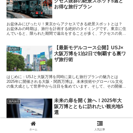
クセス抜群の絶景スポット5選と
お得な旅行プラン
お盆休みにぴったり！東京からアクセスできる絶景スポットとは？
お盆休みの時期は、旅行を計画する絶好のタイミングです。東京に住
んでいると、限られた期間で遠出をすることが多く、アクセスの良い
場所を選ぶことが重要になります。特に絶景スポットを訪れ...
【最新モデルコース公開】USJ×
国内旅行
大阪万博を1泊2日で制覇する裏ワ
ザ旅行術
はじめに：USJと大阪万博を同時に楽しむ旅行プランの魅力とは
2025年に開催される大阪・関西万博は、未来技術やグローバル文化
の集大成として世界中から注目を集めています。そして、その開催地
からほど近い場所にあるユニバーサル・スタジオ・ジャパ...
未来の扉を開く旅へ！2025年大
国内旅行
阪万博とともに訪れたい観光地5
選
2025年大阪万博の魅力とは？未来を感じる旅行の第一歩 2025年に開
ホーム
人気記事