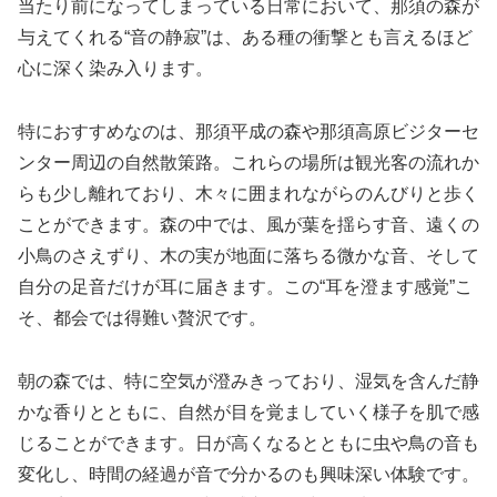
当たり前になってしまっている日常において、那須の森が
与えてくれる“音の静寂”は、ある種の衝撃とも言えるほど
心に深く染み入ります。
特におすすめなのは、那須平成の森や那須高原ビジターセ
ンター周辺の自然散策路。これらの場所は観光客の流れか
らも少し離れており、木々に囲まれながらのんびりと歩く
ことができます。森の中では、風が葉を揺らす音、遠くの
小鳥のさえずり、木の実が地面に落ちる微かな音、そして
自分の足音だけが耳に届きます。この“耳を澄ます感覚”こ
そ、都会では得難い贅沢です。
朝の森では、特に空気が澄みきっており、湿気を含んだ静
かな香りとともに、自然が目を覚ましていく様子を肌で感
じることができます。日が高くなるとともに虫や鳥の音も
変化し、時間の経過が音で分かるのも興味深い体験です。