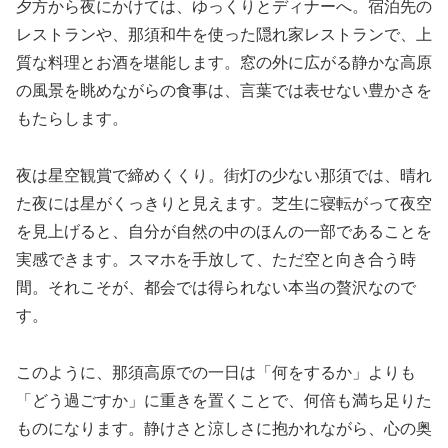
夕方から夜にかけては、ゆっくりとディナーへ。宿泊先の
レストランや、那須和牛を使った隠れ家レストランで、上
質な料理とお酒を堪能します。窓の外に広がる静かな高原
の風景を眺めながらの食事は、言葉では表せない豊かさを
もたらします。
夜は星空観賞で締めくくり。街灯の少ない那須では、晴れ
た夜には星がくっきりと見えます。芝生に寝転がって夜空
を見上げると、自分が自然の中のほんの一部であることを
実感できます。スマホを手放して、ただ空と向き合う時
間。それこそが、都会では得られない本当の贅沢なので
す。
このように、那須高原での一日は「何をするか」よりも
「どう過ごすか」に重きを置くことで、何倍も満ち足りた
ものになります。静けさと涼しさに抱かれながら、心の奥