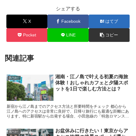
シェアする
X
Facebook
はてブ
Pocket
LINE
コピー
関連記事
湘南・江ノ島で叶える初夏の海旅
国内旅行
体験！おしゃれカフェと夕陽スポ
ットを1日で楽しむ方法とは？
新宿から江ノ島までのアクセス方法と所要時間をチェック 都心から
江ノ島へのアクセスは非常に良好で、日帰り旅行にも最適な距離にあ
ります。特に新宿駅から出発する場合、小田急線の「特急ロマンスカ
ー」を利用すれば、乗り換えなしで約1時間15分で片瀬江...
お盆休みに行きたい！東京からア
国内旅行