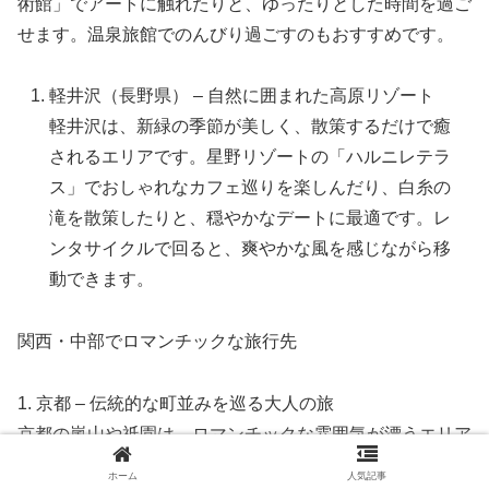
術館」でアートに触れたりと、ゆったりとした時間を過ご
せます。温泉旅館でのんびり過ごすのもおすすめです。
軽井沢（長野県） – 自然に囲まれた高原リゾート
軽井沢は、新緑の季節が美しく、散策するだけで癒
されるエリアです。星野リゾートの「ハルニレテラ
ス」でおしゃれなカフェ巡りを楽しんだり、白糸の
滝を散策したりと、穏やかなデートに最適です。レ
ンタサイクルで回ると、爽やかな風を感じながら移
動できます。
関西・中部でロマンチックな旅行先
1. 京都 – 伝統的な町並みを巡る大人の旅
京都の嵐山や祇園は、ロマンチックな雰囲気が漂うエリア
です。特に夕暮れ時の「渡月橋」や、ライトアップされた
ホーム
人気記事