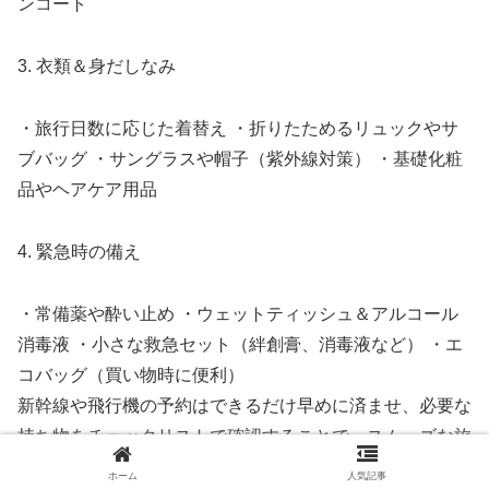
ンコート
3. 衣類＆身だしなみ
・旅行日数に応じた着替え ・折りたためるリュックやサ
ブバッグ ・サングラスや帽子（紫外線対策） ・基礎化粧
品やヘアケア用品
4. 緊急時の備え
・常備薬や酔い止め ・ウェットティッシュ＆アルコール
消毒液 ・小さな救急セット（絆創膏、消毒液など） ・エ
コバッグ（買い物時に便利）
新幹線や飛行機の予約はできるだけ早めに済ませ、必要な
持ち物をチェックリストで確認することで、スムーズな旅
行が実現します。準備を万全にして、ゴールデンウィーク
ホーム
人気記事