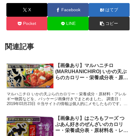
X
Facebook
はてブ
Pocket
LINE
コピー
関連記事
【画像あり】マルハニチロ
レビュー・口コミ・感想
(MARUHANlCHIRO) いかの天ぷ
らのカロリー・栄養成分表・原材
料名・アレルギー物質・レビュー
マルハニチロ いかの天ぷらのカロリー・栄養成分・原材料・アレル
ギー物質などを、パッケージ画像付きでまとめました。 調査日：
2019年03月23日 ※当サイトの情報は個人的にメモしたものです。最
新の情報、正確な情報は実際の製品の表記等にてご確...
【画像あり】はごろもフーズ つ
デザート・スイーツ・甘味
ぶあん好きのぜんざいのカロリ
ー・栄養成分表・原材料名・レビ