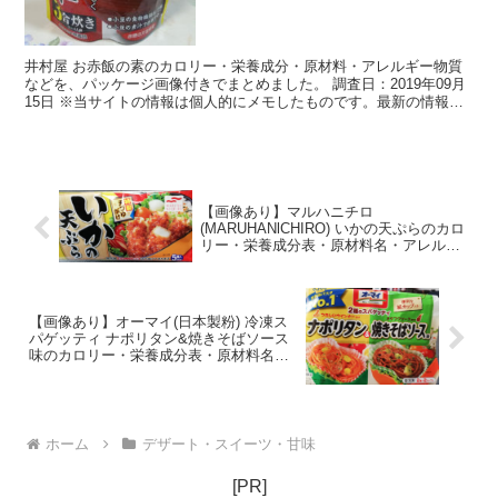
井村屋 お赤飯の素のカロリー・栄養成分・原材料・アレルギー物質
などを、パッケージ画像付きでまとめました。 調査日：2019年09月
15日 ※当サイトの情報は個人的にメモしたものです。最新の情報、
正確な情報は実際の製品の表記等にてご確認くださ...
【画像あり】マルハニチロ
(MARUHANlCHIRO) いかの天ぷらのカロ
リー・栄養成分表・原材料名・アレルギ
ー物質・レビュー
【画像あり】オーマイ(日本製粉) 冷凍ス
パゲッティ ナポリタン&焼きそばソース
味のカロリー・栄養成分表・原材料名・
アレルギー物質・レビュー
ホーム
デザート・スイーツ・甘味
[PR]