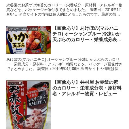
永谷園のお茶づけ海苔のカロリー・栄養成分・原材料・アレルギー物
質などを、パッケージ画像付きでまとめました。 調査日：2018年12
月07日 ※当サイトの情報は個人的にメモしたものです。最新の情
報、正確な情報は実際の製品の表記等にてご確認くだ...
【画像あり】あけぼの(マルハニ
レビュー・口コミ・感想
チロ) オーシャンブルー 冷凍いか
天ぷらのカロリー・栄養成分表・
原材料名・アレルギー物質・レビ
ュー
あけぼの(マルハニチロ) オーシャンブルー 冷凍いか天ぷらのカロリ
ー・栄養成分・原材料・アレルギー物質などを、パッケージ画像付き
でまとめました。 調査日：2019年04月06日 ※当サイトの情報は個人
的にメモしたものです。最新の情報、正確な...
【画像あり】井村屋 お赤飯の素
レトルト類
のカロリー・栄養成分表・原材料
名・アレルギー物質・レビュー