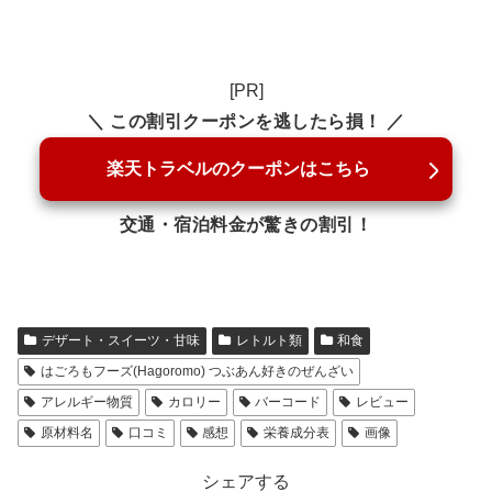
[PR]
＼ この割引クーポンを逃したら損！ ／
楽天トラベルのクーポンはこちら
交通・宿泊料金が驚きの割引！
デザート・スイーツ・甘味
レトルト類
和食
はごろもフーズ(Hagoromo) つぶあん好きのぜんざい
アレルギー物質
カロリー
バーコード
レビュー
原材料名
口コミ
感想
栄養成分表
画像
シェアする