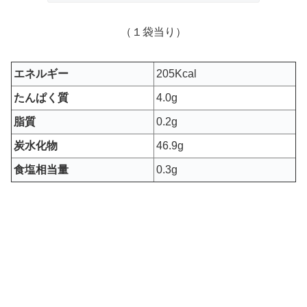
（１袋当り）
エネルギー
205Kcal
たんぱく質
4.0g
脂質
0.2g
炭水化物
46.9g
食塩相当量
0.3g