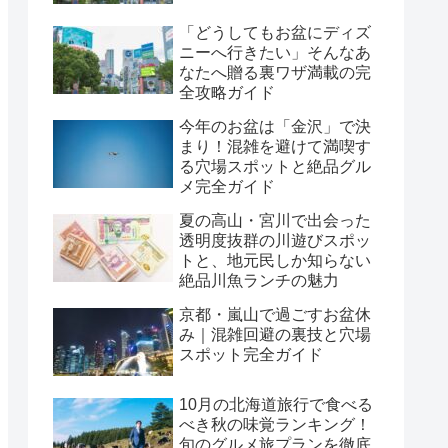
「どうしてもお盆にディズ
ニーへ行きたい」そんなあ
なたへ贈る裏ワザ満載の完
全攻略ガイド
今年のお盆は「金沢」で決
まり！混雑を避けて満喫す
る穴場スポットと絶品グル
メ完全ガイド
夏の高山・宮川で出会った
透明度抜群の川遊びスポッ
トと、地元民しか知らない
絶品川魚ランチの魅力
京都・嵐山で過ごすお盆休
み｜混雑回避の裏技と穴場
スポット完全ガイド
10月の北海道旅行で食べる
べき秋の味覚ランキング！
旬のグルメ旅プランを徹底