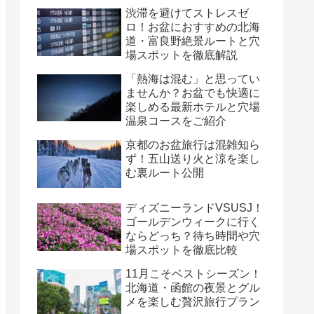
渋滞を避けてストレスゼ
ロ！お盆におすすめの北海
道・富良野絶景ルートと穴
場スポットを徹底解説
「熱海は混む」と思ってい
ませんか？お盆でも快適に
楽しめる最新ホテルと穴場
温泉コースをご紹介
京都のお盆旅行は混雑知ら
ず！五山送り火と涼を楽し
む裏ルート公開
ディズニーランドVSUSJ！
ゴールデンウィークに行く
ならどっち？待ち時間や穴
場スポットを徹底比較
11月こそベストシーズン！
北海道・函館の夜景とグル
メを楽しむ贅沢旅行プラン