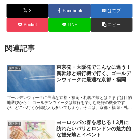
X
Facebook
はてブ
Pocket
LINE
コピー
関連記事
東京発・大阪発でこんなに違う！
国内旅行
新幹線と飛行機で行く、ゴールデ
ンウィークに最適な京都・福岡・
札幌の旅比較
ゴールデンウィークに最適な京都・福岡・札幌の旅とは？まずは目的
地選びから！ ゴールデンウィークは旅行を楽しむ絶好の機会です
が、どこへ行くか悩む人も多いでしょう。今回は、京都・福岡・札幌
という3つの人気都市をピックアップし、それぞれの魅力や特...
ヨーロッパの春を感じる！3月に
国内旅行
訪れたいパリとロンドンの魅力的
な観光地とイベント