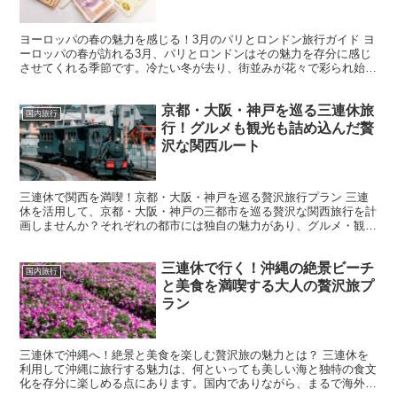
ヨーロッパの春の魅力を感じる！3月のパリとロンドン旅行ガイド ヨ
ーロッパの春が訪れる3月、パリとロンドンはその魅力を存分に感じ
させてくれる季節です。冷たい冬が去り、街並みが花々で彩られ始
め、気温も心地よくなります。特にこの時期、観光地は混雑...
京都・大阪・神戸を巡る三連休旅
国内旅行
行！グルメも観光も詰め込んだ贅
沢な関西ルート
三連休で関西を満喫！京都・大阪・神戸を巡る贅沢旅行プラン 三連
休を活用して、京都・大阪・神戸の三都市を巡る贅沢な関西旅行を計
画しませんか？それぞれの都市には独自の魅力があり、グルメ・観
光・ショッピング・体験と、充実した旅を楽しめます。本記事...
三連休で行く！沖縄の絶景ビーチ
国内旅行
と美食を満喫する大人の贅沢旅プ
ラン
三連休で沖縄へ！絶景と美食を楽しむ贅沢旅の魅力とは？ 三連休を
利用して沖縄に旅行する魅力は、何といっても美しい海と独特の食文
化を存分に楽しめる点にあります。国内でありながら、まるで海外の