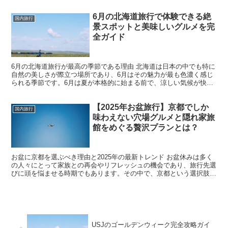
リゾートに来たかのような感覚を味わえる沖縄は、短期間で...
6月の北海道旅行で体験できる絶
国内旅行
景スポットと美味しいグルメを完
全ガイド
6月の北海道旅行が最高の季節である理由 北海道は日本の中でも特に
自然の美しさが際立つ場所であり、6月はその魅力が最も色濃く感じ
られる季節です。6月は夏が本格的に始まる前で、涼しい気候が快適
に感じられ、北海道の美しい風景とともに過ごすには絶好...
【2025年お盆旅行】京都でしか
国内旅行
味わえない穴場グルメと隠れ家旅
館をめぐる贅沢プランとは？
お盆に京都を選ぶべき理由と2025年の最新トレンド お盆休みは多く
の人々にとって家族との再会やリフレッシュの機会であり、旅行先選
びに頭を悩ませる時期でもあります。その中で、京都という選択肢は
不動の人気を誇ります。2025年も例外ではなく、国...
USJのゴールデンウィーク完全攻略ガイ