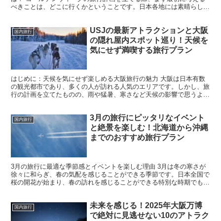
べきことは、どこに行くかということです。日本各地には素晴らしい
観光地がたくさんありますが、北海道から沖縄まで、どのエ...
USJの最新アトラクションと大阪
国内旅行
の隠れ屋内スポット巡り！天候を
気にせず満喫する旅行プラン
はじめに：天候を気にせず楽しめる大阪旅行の魅力 大阪は日本有数
の観光都市であり、多くの人が訪れる人気のエリアです。しかし、旅
行の計画を立てたものの、雨や猛暑、寒さなど天候の影響で思うよう
に観光ができなくなることもあります。そんなときでも安心...
3月の旅行にピッタリなイベント
国内旅行
と絶景を楽しむ！北海道から沖縄
までのおすすめ旅行プラン
3月の旅行に最適な季節感とイベントを楽しむ理由 3月は冬の寒さが
徐々に和らぎ、春の気配を感じることができる季節です。日本全国で
桜の開花が始まり、春の訪れを感じることができる特別な時期でもあ
ります。特に3月の旅行は、冬の寒さが終わりを告げ、新...
未来を感じる！2025年大阪万博
国内旅行
で絶対に見逃せない10のアトラク