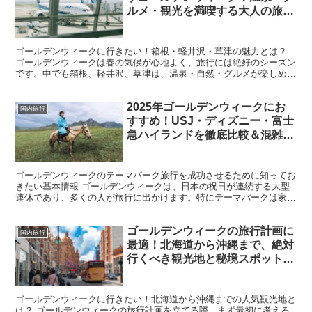
ルメ・観光を満喫する大人の旅行
プラン
ゴールデンウィークに行きたい！箱根・軽井沢・草津の魅力とは？
ゴールデンウィークは春の気候が心地よく、旅行には絶好のシーズン
です。中でも箱根、軽井沢、草津は、温泉・自然・グルメが楽しめる
大人の旅行にぴったりのエリアです。それぞれの魅力を詳し...
2025年ゴールデンウィークにお
国内旅行
すすめ！USJ・ディズニー・富士
急ハイランドを徹底比較＆混雑回
避術
ゴールデンウィークのテーマパーク旅行を成功させるために知ってお
きたい基本情報 ゴールデンウィークは、日本の祝日が連続する大型
連休であり、多くの人が旅行に出かけます。特にテーマパークは家族
連れやカップル、友人同士の旅行先として非常に人気が高く...
ゴールデンウィークの旅行計画に
国内旅行
最適！北海道から沖縄まで、絶対
行くべき観光地と秘境スポット10
選
ゴールデンウィークに行きたい！北海道から沖縄までの人気観光地と
は？ ゴールデンウィークの旅行計画を立てる際、まず最初に考える