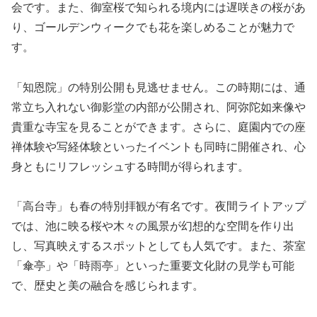
会です。また、御室桜で知られる境内には遅咲きの桜があ
り、ゴールデンウィークでも花を楽しめることが魅力で
す。
「知恩院」の特別公開も見逃せません。この時期には、通
常立ち入れない御影堂の内部が公開され、阿弥陀如来像や
貴重な寺宝を見ることができます。さらに、庭園内での座
禅体験や写経体験といったイベントも同時に開催され、心
身ともにリフレッシュする時間が得られます。
「高台寺」も春の特別拝観が有名です。夜間ライトアップ
では、池に映る桜や木々の風景が幻想的な空間を作り出
し、写真映えするスポットとしても人気です。また、茶室
「傘亭」や「時雨亭」といった重要文化財の見学も可能
で、歴史と美の融合を感じられます。