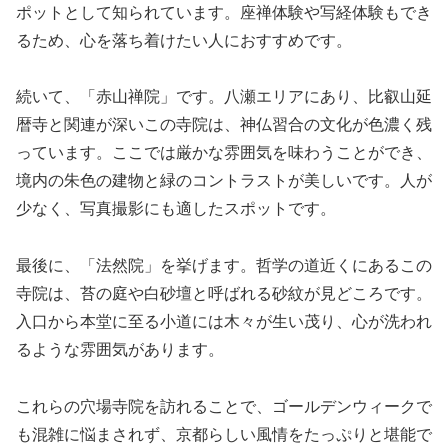
ポットとして知られています。座禅体験や写経体験もでき
るため、心を落ち着けたい人におすすめです。
続いて、「赤山禅院」です。八瀬エリアにあり、比叡山延
暦寺と関連が深いこの寺院は、神仏習合の文化が色濃く残
っています。ここでは厳かな雰囲気を味わうことができ、
境内の朱色の建物と緑のコントラストが美しいです。人が
少なく、写真撮影にも適したスポットです。
最後に、「法然院」を挙げます。哲学の道近くにあるこの
寺院は、苔の庭や白砂壇と呼ばれる砂紋が見どころです。
入口から本堂に至る小道には木々が生い茂り、心が洗われ
るような雰囲気があります。
これらの穴場寺院を訪れることで、ゴールデンウィークで
も混雑に悩まされず、京都らしい風情をたっぷりと堪能で