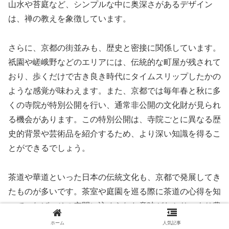
山水や苔庭など、シンプルな中に奥深さがあるデザイン
は、禅の教えを象徴しています。
さらに、京都の街並みも、歴史と密接に関係しています。
祇園や嵯峨野などのエリアには、伝統的な町屋が残されて
おり、歩くだけで古き良き時代にタイムスリップしたかの
ような感覚が味わえます。また、京都では毎年春と秋に多
くの寺院が特別公開を行い、通常非公開の文化財が見られ
る機会があります。この特別公開は、寺院ごとに異なる歴
史的背景や芸術品を紹介するため、より深い知識を得るこ
とができるでしょう。
茶道や華道といった日本の伝統文化も、京都で発展してき
たものが多いです。茶室や庭園を巡る際に茶道の心得を知
っていれば、その空間に込められた意味がわかり、より豊
かな体験になります。たとえば、茶室内の装飾品や掛け軸
ホーム
人気記事