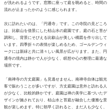
が洗われるようです。窓際に座って庭を眺めると、時間の
流れが止まったかのように感じられます。
次に訪れたいのは、「円通寺」です。この寺院の見どころ
は、比叡山を借景にした枯山水の庭園です。庭の石と苔が
調和し、背景にそびえる比叡山が美しい構図を作り出して
います。四季折々の表情が楽しめるため、ゴールデンウィ
ークには新緑と共に清々しい風景が広がります。また、円
通寺の境内は静かで人が少なく、瞑想や心の整理に最適な
場所です。
「南禅寺の方丈庭園」も見逃せません。南禅寺自体は観光
客で賑わうことが多いですが、方丈庭園は意外と訪れる人
が少なく、比較的静かです。庭園は禅の美学に基づいたデ
ザインが施されており、枯山水と苔庭が融合した優雅な景
観が楽しめます。特に朝早く訪れると、まだ人も少なく、