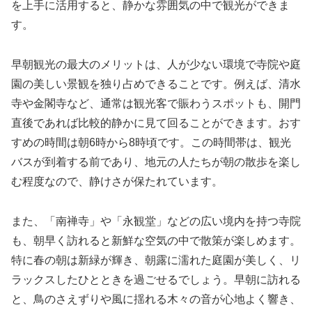
を上手に活用すると、静かな雰囲気の中で観光ができま
す。
早朝観光の最大のメリットは、人が少ない環境で寺院や庭
園の美しい景観を独り占めできることです。例えば、清水
寺や金閣寺など、通常は観光客で賑わうスポットも、開門
直後であれば比較的静かに見て回ることができます。おす
すめの時間は朝6時から8時頃です。この時間帯は、観光
バスが到着する前であり、地元の人たちが朝の散歩を楽し
む程度なので、静けさが保たれています。
また、「南禅寺」や「永観堂」などの広い境内を持つ寺院
も、朝早く訪れると新鮮な空気の中で散策が楽しめます。
特に春の朝は新緑が輝き、朝露に濡れた庭園が美しく、リ
ラックスしたひとときを過ごせるでしょう。早朝に訪れる
と、鳥のさえずりや風に揺れる木々の音が心地よく響き、