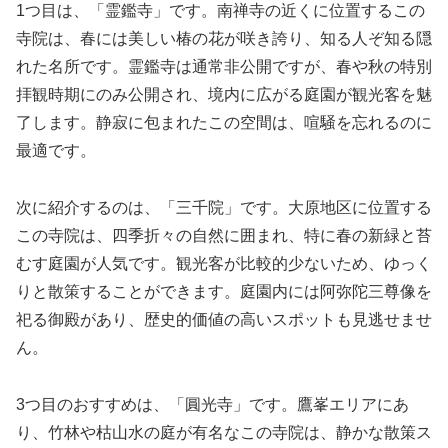
1つ目は、「霊鑑寺」です。南禅寺の近くに位置するこの
寺院は、春には美しい椿の花が咲き誇り、知る人ぞ知る隠
れた名所です。霊鑑寺は通常非公開ですが、春や秋の特別
拝観時期にのみ公開され、境内に広がる庭園が観光客を魅
了します。静寂に包まれたこの空間は、喧騒を忘れるのに
最適です。
次に紹介するのは、「三千院」です。大原地区に位置する
この寺院は、四季折々の自然に囲まれ、特に春の新緑と苔
むす庭園が人気です。観光客が比較的少ないため、ゆっく
りと散策することができます。庭園内には阿弥陀三尊像を
祀る御殿があり、歴史的価値の高いスポットも見逃せませ
ん。
3つ目のおすすめは、「圓光寺」です。鷹峯エリアにあ
り、竹林や枯山水の庭が有名なこの寺院は、静かな散策ス