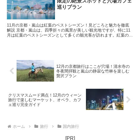
限定の絶景スポットと穴場カフェ
巡りプラン
11月の京都・嵐山は紅葉のベストシーズン！見どころと魅力を徹底
解説 京都・嵐山は、四季折々の風景が美しい観光地ですが、特に11
月は紅葉のベストシーズンとして多くの観光客が訪れます。紅葉の見
頃は例年11月中旬から下旬で、山々が赤や黄色に色づき...
12月の京都旅行はここが穴場！清水寺の
冬夜間拝観と嵐山の静寂な竹林を楽しむ
贅沢プラン
クリスマスムード満点！12月のウィーン
旅行で楽しむマーケット、オペラ、カフ
ェ巡り完全ガイド
ホーム
旅行
国内旅行
[PR]