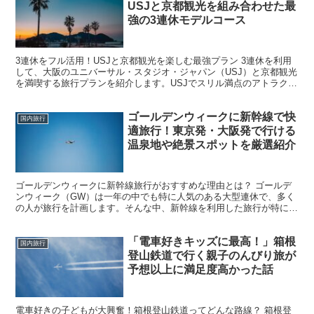
USJと京都観光を組み合わせた最
強の3連休モデルコース
3連休をフル活用！USJと京都観光を楽しむ最強プラン 3連休を利用
して、大阪のユニバーサル・スタジオ・ジャパン（USJ）と京都観光
を満喫する旅行プランを紹介します。USJでスリル満点のアトラクシ
ョンを楽しみつつ、京都で歴史と文化に触れること...
ゴールデンウィークに新幹線で快
国内旅行
適旅行！東京発・大阪発で行ける
温泉地や絶景スポットを厳選紹介
ゴールデンウィークに新幹線旅行がおすすめな理由とは？ ゴールデ
ンウィーク（GW）は一年の中でも特に人気のある大型連休で、多く
の人が旅行を計画します。そんな中、新幹線を利用した旅行が特にお
すすめの理由はいくつかあります。 まず、新幹線は時間の...
「電車好きキッズに最高！」箱根
国内旅行
登山鉄道で行く親子のんびり旅が
予想以上に満足度高かった話
電車好きの子どもが大興奮！箱根登山鉄道ってどんな路線？ 箱根登