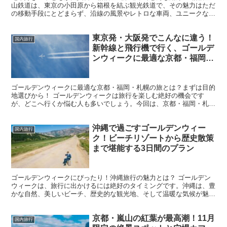
山鉄道は、東京の小田原から箱根を結ぶ観光鉄道で、その魅力はただ
の移動手段にとどまらず、沿線の風景やレトロな車両、ユニークな運
行システムが旅を特別なものにします。特に、電車好きの子...
東京発・大阪発でこんなに違う！
国内旅行
新幹線と飛行機で行く、ゴールデ
ンウィークに最適な京都・福岡・
札幌の旅比較
ゴールデンウィークに最適な京都・福岡・札幌の旅とは？まずは目的
地選びから！ ゴールデンウィークは旅行を楽しむ絶好の機会です
が、どこへ行くか悩む人も多いでしょう。今回は、京都・福岡・札幌
という3つの人気都市をピックアップし、それぞれの魅力や特...
沖縄で過ごすゴールデンウィー
国内旅行
ク！ビーチリゾートから歴史散策
まで堪能する3日間のプラン
ゴールデンウィークにぴったり！沖縄旅行の魅力とは？ ゴールデン
ウィークは、旅行に出かけるには絶好のタイミングです。沖縄は、豊
かな自然、美しいビーチ、歴史的な観光地、そして温暖な気候が魅力
的なスポットとして、多くの旅行者に人気のある地域です。...
京都・嵐山の紅葉が最高潮！11月
国内旅行