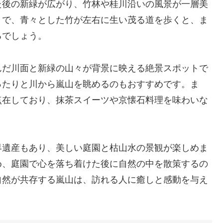
た後の新緑が広がり、竹林や桂川沿いの風景が一層美
」で、青々とした竹が左右に生い茂る道を歩くと、ま
るでしょう。
んだ川面と新緑の山々が背景に映える絶景スポットで
ったりと川から嵐山を眺めるのもおすすめです。ま
点在しており、抹茶スイーツや京懐石料理を味わいな
界遺産もあり、美しい庭園と枯山水の景観が楽しめま
め、庭園で心を落ち着けた後に自然の中を散策するの
自然が共存する嵐山は、訪れる人に癒しと感動を与え