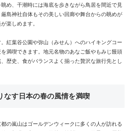
を眺め、干潮時には海底を歩きながら鳥居を間近で見
、厳島神社自体もその美しい回廊や舞台からの眺めが
美が楽しめます。
す。紅葉谷公園や弥山（みせん）へのハイキングコー
景を満喫できます。地元名物のあなご飯やもみじ饅頭
然、歴史、食がバランスよく揃った贅沢な旅行先とし
りなす日本の春の風情を満喫
京都の嵐山はゴールデンウィークに多くの人が訪れる