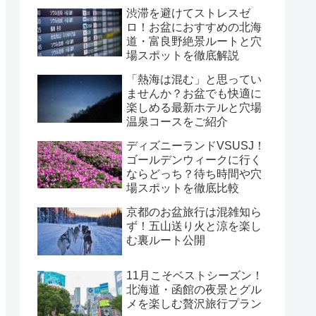
渋滞を避けてストレスゼ
ロ！お盆におすすめの北海
道・富良野絶景ルートと穴
場スポットを徹底解説
「熱海は混む」と思ってい
ませんか？お盆でも快適に
楽しめる最新ホテルと穴場
温泉コースをご紹介
ディズニーランドVSUSJ！
ゴールデンウィークに行く
ならどっち？待ち時間や穴
場スポットを徹底比較
京都のお盆旅行は混雑知ら
ず！五山送り火と涼を楽し
む裏ルート公開
11月こそベストシーズン！
北海道・函館の夜景とグル
メを楽しむ贅沢旅行プラン