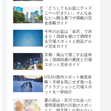
「どうしてもお盆にディズ
ニーへ行きたい」そんなあ
なたへ贈る裏ワザ満載の完
全攻略ガイド
今年のお盆は「金沢」で決
まり！混雑を避けて満喫す
る穴場スポットと絶品グル
メ完全ガイド
京都・嵐山で過ごすお盆休
み｜混雑回避の裏技と穴場
スポット完全ガイド
USJの屋内スポット徹底攻
略！天候を気にせず遊べる
アトラクションと穴場スポ
ットを一挙紹介
夏の高山・宮川で出会った
透明度抜群の川遊びスポッ
トと、地元民しか知らない