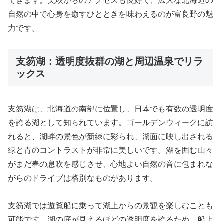
できます。美瑛からのアクセスも良好で、広大な北海道の
自然の中で心身を癒すひとときを味わえるのが富良野の魅
力です。
支笏湖：透明度抜群の湖と周辺温泉でリラ
ックス
支笏湖は、北海道の南部に位置し、日本でも有数の透明度
を誇る湖として知られています。ゴールデンウィークに訪
れると、湖畔の景色が新緑に彩られ、湖面に映し出される
緑と青のコントラストが非常に美しいです。湖を囲む山々
がまだ春の息吹を感じさせ、心地よい自然の音に包まれな
がらのドライブは格別なものがあります。
支笏湖では遊覧船に乗って湖上からの景観を楽しむことも
可能です。湖の底が見えるほどの透明度を誇るため、船上