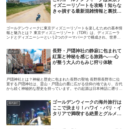
国内旅行
ィズニーリゾートを攻略！知らな
きゃ損する最新混雑情報と裏技プ
ラン大公開
ゴールデンウィークに東京ディズニーリゾートを楽しむための基本情
報と魅力とは？ 東京ディズニーリゾート（TDR）は、ディズニーラ
ンドとディズニーシーという2つのテーマパークで構成され、世界中
から愛されるエンターテイメントの聖地です。ゴールデン...
長野・戸隠神社の静寂に包まれて
国内旅行
紅葉と神秘を感じる旅路へ──心
が整う大人のもみじ狩り体験
戸隠神社とは？神秘と歴史に包まれた長野の聖地 長野県長野市に位
置する戸隠神社は、霊山・戸隠山の麓に広がる信仰の地であり、古代
から続く神秘的な歴史を持っています。その起源は日本神話に遡り、
天照大神（あまてらすおおみかみ）が天岩戸に隠れた際に、...
ゴールデンウィークの海外旅行は
国内旅行
ここで決まり！ハワイ・バリ・イ
タリアで満喫する絶景とグルメプ
ラン