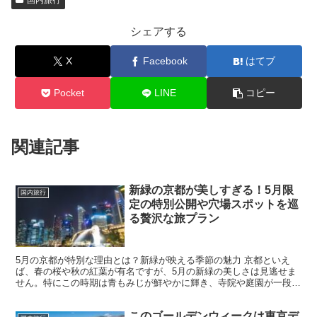
国内旅行
シェアする
X
Facebook
はてブ
Pocket
LINE
コピー
関連記事
新緑の京都が美しすぎる！5月限
国内旅行
定の特別公開や穴場スポットを巡
る贅沢な旅プラン
5月の京都が特別な理由とは？新緑が映える季節の魅力 京都といえ
ば、春の桜や秋の紅葉が有名ですが、5月の新緑の美しさは見逃せま
せん。特にこの時期は青もみじが鮮やかに輝き、寺院や庭園が一段と
映えます。観光客が多すぎず、気候も穏やかなので、快適に...
このゴールデンウィークは東京デ