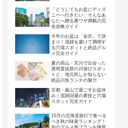
「どうしてもお盆にディズ
ニーへ行きたい」そんなあ
なたへ贈る裏ワザ満載の完
全攻略ガイド
今年のお盆は「金沢」で決
まり！混雑を避けて満喫す
る穴場スポットと絶品グル
メ完全ガイド
夏の高山・宮川で出会った
透明度抜群の川遊びスポッ
トと、地元民しか知らない
絶品川魚ランチの魅力
京都・嵐山で過ごすお盆休
み｜混雑回避の裏技と穴場
スポット完全ガイド
10月の北海道旅行で食べる
べき秋の味覚ランキング！
旬のグルメ旅プランを徹底