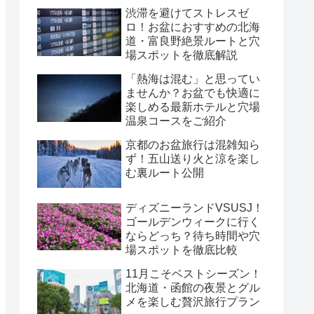
渋滞を避けてストレスゼ
ロ！お盆におすすめの北海
道・富良野絶景ルートと穴
場スポットを徹底解説
「熱海は混む」と思ってい
ませんか？お盆でも快適に
楽しめる最新ホテルと穴場
温泉コースをご紹介
京都のお盆旅行は混雑知ら
ず！五山送り火と涼を楽し
む裏ルート公開
ディズニーランドVSUSJ！
ゴールデンウィークに行く
ならどっち？待ち時間や穴
場スポットを徹底比較
11月こそベストシーズン！
北海道・函館の夜景とグル
メを楽しむ贅沢旅行プラン