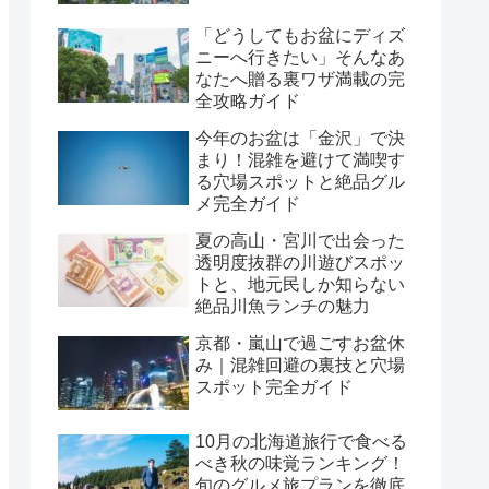
「どうしてもお盆にディズ
ニーへ行きたい」そんなあ
なたへ贈る裏ワザ満載の完
全攻略ガイド
今年のお盆は「金沢」で決
まり！混雑を避けて満喫す
る穴場スポットと絶品グル
メ完全ガイド
夏の高山・宮川で出会った
透明度抜群の川遊びスポッ
トと、地元民しか知らない
絶品川魚ランチの魅力
京都・嵐山で過ごすお盆休
み｜混雑回避の裏技と穴場
スポット完全ガイド
10月の北海道旅行で食べる
べき秋の味覚ランキング！
旬のグルメ旅プランを徹底