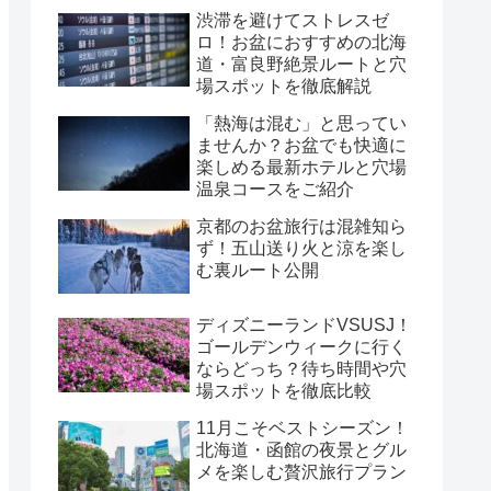
渋滞を避けてストレスゼ
ロ！お盆におすすめの北海
道・富良野絶景ルートと穴
場スポットを徹底解説
「熱海は混む」と思ってい
ませんか？お盆でも快適に
楽しめる最新ホテルと穴場
温泉コースをご紹介
京都のお盆旅行は混雑知ら
ず！五山送り火と涼を楽し
む裏ルート公開
ディズニーランドVSUSJ！
ゴールデンウィークに行く
ならどっち？待ち時間や穴
場スポットを徹底比較
11月こそベストシーズン！
北海道・函館の夜景とグル
メを楽しむ贅沢旅行プラン