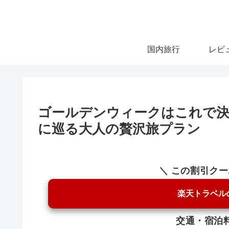
国内旅行
レビ
ゴールデンウィークはこれで決
に巡る大人の贅沢旅プラン
＼ この割引ク
楽天トラベル
交通・宿泊