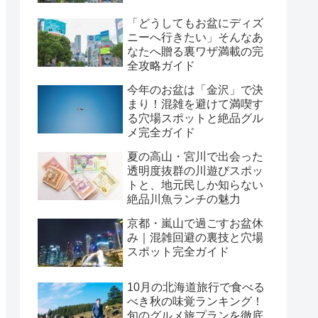
「どうしてもお盆にディズ
ニーへ行きたい」そんなあ
なたへ贈る裏ワザ満載の完
全攻略ガイド
今年のお盆は「金沢」で決
まり！混雑を避けて満喫す
る穴場スポットと絶品グル
メ完全ガイド
夏の高山・宮川で出会った
透明度抜群の川遊びスポッ
トと、地元民しか知らない
絶品川魚ランチの魅力
京都・嵐山で過ごすお盆休
み｜混雑回避の裏技と穴場
スポット完全ガイド
10月の北海道旅行で食べる
べき秋の味覚ランキング！
旬のグルメ旅プランを徹底