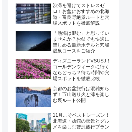
渋滞を避けてストレスゼ
ロ！お盆におすすめの北海
道・富良野絶景ルートと穴
場スポットを徹底解説
「熱海は混む」と思ってい
ませんか？お盆でも快適に
楽しめる最新ホテルと穴場
温泉コースをご紹介
ディズニーランドVSUSJ！
ゴールデンウィークに行く
ならどっち？待ち時間や穴
場スポットを徹底比較
京都のお盆旅行は混雑知ら
ず！五山送り火と涼を楽し
む裏ルート公開
11月こそベストシーズン！
北海道・函館の夜景とグル
メを楽しむ贅沢旅行プラン