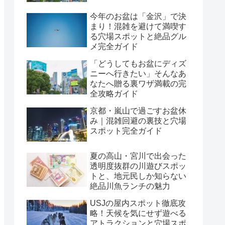
今年のお盆は「金沢」で決
まり！混雑を避けて満喫す
る穴場スポットと絶品グル
メ完全ガイド
「どうしてもお盆にディズ
ニーへ行きたい」そんなあ
なたへ贈る裏ワザ満載の完
全攻略ガイド
京都・嵐山で過ごすお盆休
み｜混雑回避の裏技と穴場
スポット完全ガイド
夏の高山・宮川で出会った
透明度抜群の川遊びスポッ
トと、地元民しか知らない
絶品川魚ランチの魅力
USJの屋内スポット徹底攻
略！天候を気にせず遊べる
アトラクションと穴場スポ