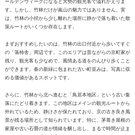
ールデンウィークになると大勢の観光客で溢れかえりま
す。しかし、竹林だけが嵐山の魅力ではありません。実
は、竹林の小径から少し離れた場所に静かで落ち着いた散
策ルートがいくつか存在します。
まずおすすめしたいのは、竹林の出口付近から歩いてすぐ
の「落柿舎」周辺です。このエリアは昔ながらの京町家が
残り、観光客も少なめで、風情ある道をのんびり歩くこと
ができます。春の新緑に包まれた古い町並みは、写真に収
める価値があるスポットです。
さらに、竹林から北へ進むと「鳥居本地区」という古い集
落にたどり着きます。この地区はメインの観光ルートから
外れているため、静けさが保たれており、京の古き良き風
景が残る場所として知られています。特に、茅葺き屋根の
家屋や古い石畳の道が情緒を醸し出し、まるで時間が止ま