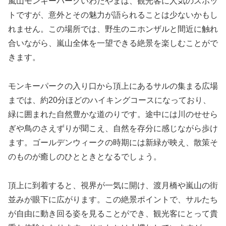
嵐山モンキーパークいわたやまは、観光客に人気のスポッ
トですが、意外とその魅力が語られることは少ないかもし
れません。この場所では、野生のニホンザルと間近に触れ
合いながら、嵐山全体を一望できる絶景を楽しむことがで
きます。
モンキーパークの入り口から頂上にあるサルの集まる広場
までは、約20分ほどのハイキングコースになっており、
緑に囲まれた自然豊かな道のりです。途中には川のせせら
ぎや鳥のさえずりが聞こえ、自然を存分に感じながら歩け
ます。ゴールデンウィークの時期には新緑が映え、散策そ
のものが癒しのひとときとなるでしょう。
頂上に到着すると、視界が一気に開け、渡月橋や嵐山の街
並みが眼下に広がります。この絶景ポイントで、サルたち
が自由に動き回る姿を見ることができ、観光客にとって貴