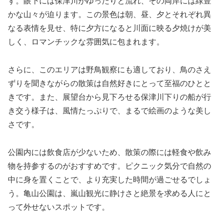
す。眼下には保津川がゆったりと流れ、その両岸には緑豊
かな山々が迫ります。この景色は朝、昼、夕とそれぞれ異
なる表情を見せ、特に夕方になると川面に映る夕焼けが美
しく、ロマンチックな雰囲気に包まれます。
さらに、このエリアは野鳥観察にも適しており、鳥のさえ
ずりを聞きながらの散策は自然好きにとって至福のひとと
きです。また、展望台から見下ろせる保津川下りの船が行
き交う様子は、風情たっぷりで、まるで絵画のような美し
さです。
公園内には飲食店が少ないため、散策の際には軽食や飲み
物を持参するのがおすすめです。ピクニック気分で自然の
中に身を置くことで、より充実した時間が過ごせるでしょ
う。亀山公園は、嵐山観光に静けさと絶景を求める人にと
って外せないスポットです。