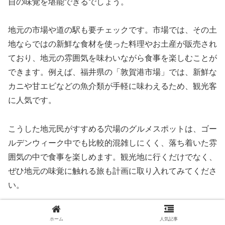
自の味覚を堪能できるでしょう。
地元の市場や道の駅も要チェックです。市場では、その土
地ならではの新鮮な食材を使った料理やお土産が販売され
ており、地元の雰囲気を味わいながら食事を楽しむことが
できます。例えば、福井県の「敦賀港市場」では、新鮮な
カニや甘エビなどの魚介類が手軽に味わえるため、観光客
に人気です。
こうした地元民がすすめる穴場のグルメスポットは、ゴー
ルデンウィーク中でも比較的混雑しにくく、落ち着いた雰
囲気の中で食事を楽しめます。観光地に行くだけでなく、
ぜひ地元の味覚に触れる旅も計画に取り入れてみてくださ
い。
天候やトラブルに備える旅行時の柔軟な対
ホーム
人気記事