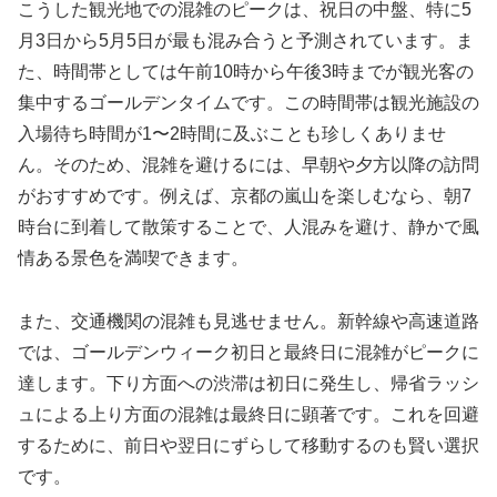
こうした観光地での混雑のピークは、祝日の中盤、特に5
月3日から5月5日が最も混み合うと予測されています。ま
た、時間帯としては午前10時から午後3時までが観光客の
集中するゴールデンタイムです。この時間帯は観光施設の
入場待ち時間が1〜2時間に及ぶことも珍しくありませ
ん。そのため、混雑を避けるには、早朝や夕方以降の訪問
がおすすめです。例えば、京都の嵐山を楽しむなら、朝7
時台に到着して散策することで、人混みを避け、静かで風
情ある景色を満喫できます。
また、交通機関の混雑も見逃せません。新幹線や高速道路
では、ゴールデンウィーク初日と最終日に混雑がピークに
達します。下り方面への渋滞は初日に発生し、帰省ラッシ
ュによる上り方面の混雑は最終日に顕著です。これを回避
するために、前日や翌日にずらして移動するのも賢い選択
です。