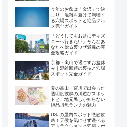
今年のお盆は「金沢」で決
まり！混雑を避けて満喫す
る穴場スポットと絶品グル
メ完全ガイド
「どうしてもお盆にディズ
ニーへ行きたい」そんなあ
なたへ贈る裏ワザ満載の完
全攻略ガイド
京都・嵐山で過ごすお盆休
み｜混雑回避の裏技と穴場
スポット完全ガイド
夏の高山・宮川で出会った
透明度抜群の川遊びスポッ
トと、地元民しか知らない
絶品川魚ランチの魅力
USJの屋内スポット徹底攻
略！天候を気にせず遊べる
アトラクションと穴場スポ