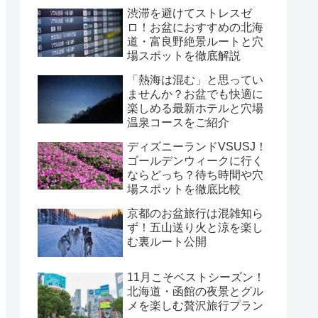
渋滞を避けてストレスゼ
ロ！お盆におすすめの北海
道・富良野絶景ルートと穴
場スポットを徹底解説
「熱海は混む」と思ってい
ませんか？お盆でも快適に
楽しめる最新ホテルと穴場
温泉コースをご紹介
ディズニーランドVSUSJ！
ゴールデンウィークに行く
ならどっち？待ち時間や穴
場スポットを徹底比較
京都のお盆旅行は混雑知ら
ず！五山送り火と涼を楽し
む裏ルート公開
11月こそベストシーズン！
北海道・函館の夜景とグル
メを楽しむ贅沢旅行プラン