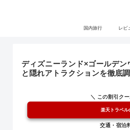
国内旅行
レビ
ディズニーランド×ゴールデン
と隠れアトラクションを徹底調
＼ この割引ク
楽天トラベル
交通・宿泊