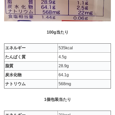
100g当たり
エネルギー
535kcal
たんぱく質
4.5g
脂質
28.9g
炭水化物
64.1g
ナトリウム
568mg
1個包装当たり