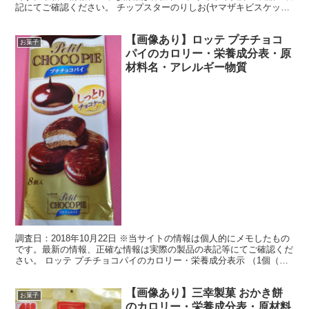
記にてご確認ください。 チップスターのりしお(ヤマザキビスケット)
のカロリー・栄養成分表示 （１パック50g...
【画像あり】ロッテ プチチョコ
お菓子
パイのカロリー・栄養成分表・原
材料名・アレルギー物質
調査日：2018年10月22日 ※当サイトの情報は個人的にメモしたもの
です。最新の情報、正確な情報は実際の製品の表記等にてご確認くだ
さい。 ロッテ プチチョコパイのカロリー・栄養成分表示 （1個（標
準14.5g）当り） エネルギー 74kc...
【画像あり】三幸製菓 おかき餅
お菓子
のカロリー・栄養成分表・原材料