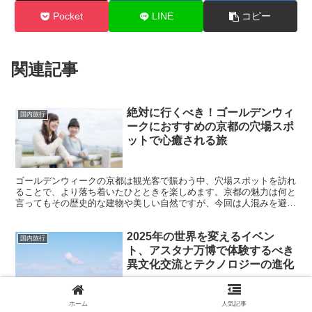
Pocket
LINE
コピー
関連記事
絶対に行くべき！ゴールデンウィ
国内旅行
ークにおすすめの京都の穴場スポ
ットで心癒される旅
ゴールデンウィークの京都は観光客で賑わう中、穴場スポットを訪れ
ることで、より落ち着いたひとときを楽しめます。京都の魅力は何と
言ってもその歴史的な建物や美しい自然ですが、今回は人混みを避け
つつ楽しめる、隠れた名所をご紹介します。 銀閣寺周辺の...
2025年の世界を変えるイベン
国内旅行
ト、アスタナ万博で体験するべき
異文化交流とテクノロジーの進化
アスタナ万博とは？2025年に訪れるべき理由 2025年にカザフスタン
ホーム
人気記事