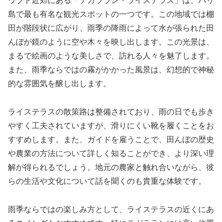
ウブド近郊にある「テガララン・ライステラス」は、バリ
島で最も有名な観光スポットの一つです。この地域では棚
田が階段状に広がり、雨季の降雨によって水が張られた田
んぼが鏡のように空や木々を映し出します。この光景は、
まるで絵画のような美しさで、訪れる人々を魅了します。
また、雨季ならではの霧がかかった風景は、幻想的で神秘
的な雰囲気を醸し出します。
ライステラスの散策路は整備されており、雨の日でも歩き
やすく工夫されていますが、滑りにくい靴を履くことをお
すすめします。また、ガイドを雇うことで、田んぼの歴史
や農業の方法について詳しく知ることができ、より深い理
解が得られるでしょう。地元の農家と触れ合いながら、彼
らの生活や文化について話を聞くのも貴重な体験です。
雨季ならではの楽しみ方として、ライステラスの近くにあ