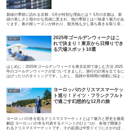
新緑の季節に訪れる京都：5月が特別な理由とは？ 5月の京都は、新
緑の美しさと穏やかな気候に恵まれ、他の季節とは一味違う魅力があ
ります。春の桜シーズンが終わり、観光地も少し落ち着きを取り戻し
たこの時期は、まさに静かに京都を楽しむのに最適です。...
2025年ゴールデンウィークはこ
国内旅行
れで決まり！東京から日帰りでき
る穴場スポット10選
はじめに：2025年ゴールデンウィークを東京近郊で楽しむ方法 2025
年のゴールデンウィークが近づいてきました。旅行の計画を立てるに
はぴったりのタイミングです。しかし、混雑や長時間の移動に悩まさ
れることが多いゴールデンウィーク。東京に住んで...
ヨーロッパのクリスマスマーケッ
国内旅行
ト巡り！ドイツ・フランクフルト
で過ごす幻想的な12月の旅
ヨーロッパの冬を彩るクリスマスマーケットとは？魅力と歴史を徹底
解説 ヨーロッパの冬を代表するイベントのひとつが、各地で開催さ
れるクリスマスマーケットです。その起源は中世ドイツにさかのぼ