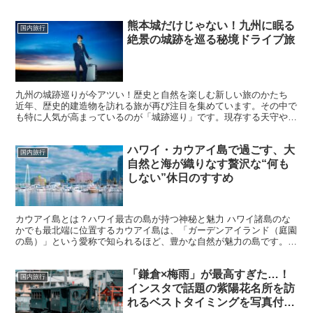
り、14世紀頃から市民の冬支度の場として始まりました。当...
熊本城だけじゃない！九州に眠る
国内旅行
絶景の城跡を巡る秘境ドライブ旅
九州の城跡巡りが今アツい！歴史と自然を楽しむ新しい旅のかたち
近年、歴史的建造物を訪れる旅が再び注目を集めています。その中で
も特に人気が高まっているのが「城跡巡り」です。現存する天守や復
元された城だけでなく、石垣や堀が残るだけの静かな城跡に...
ハワイ・カウアイ島で過ごす、大
国内旅行
自然と海が織りなす贅沢な“何も
しない”休日のすすめ
カウアイ島とは？ハワイ最古の島が持つ神秘と魅力 ハワイ諸島のな
かでも最北端に位置するカウアイ島は、「ガーデンアイランド（庭園
の島）」という愛称で知られるほど、豊かな自然が魅力の島です。約
600万年前に火山活動によって誕生したこの島は、ハワイ...
「鎌倉×梅雨」が最高すぎた…！
国内旅行
インスタで話題の紫陽花名所を訪
れるベストタイミングを写真付き