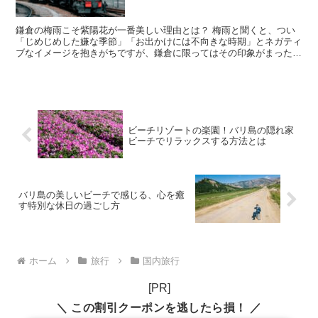
で解説
鎌倉の梅雨こそ紫陽花が一番美しい理由とは？ 梅雨と聞くと、つい
「じめじめした嫌な季節」「お出かけには不向きな時期」とネガティ
ブなイメージを抱きがちですが、鎌倉に限ってはその印象がまったく
異なります。実際、鎌倉が一年でもっとも輝くシーズンと言...
ビーチリゾートの楽園！バリ島の隠れ家
ビーチでリラックスする方法とは
バリ島の美しいビーチで感じる、心を癒
す特別な休日の過ごし方
ホーム
旅行
国内旅行
[PR]
＼ この割引クーポンを逃したら損！ ／