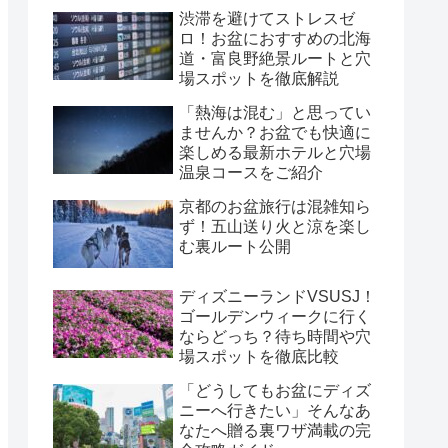
渋滞を避けてストレスゼ
ロ！お盆におすすめの北海
道・富良野絶景ルートと穴
場スポットを徹底解説
「熱海は混む」と思ってい
ませんか？お盆でも快適に
楽しめる最新ホテルと穴場
温泉コースをご紹介
京都のお盆旅行は混雑知ら
ず！五山送り火と涼を楽し
む裏ルート公開
ディズニーランドVSUSJ！
ゴールデンウィークに行く
ならどっち？待ち時間や穴
場スポットを徹底比較
「どうしてもお盆にディズ
ニーへ行きたい」そんなあ
なたへ贈る裏ワザ満載の完