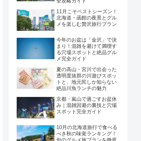
全攻略ガイド
11月こそベストシーズン！
北海道・函館の夜景とグル
メを楽しむ贅沢旅行プラン
今年のお盆は「金沢」で決
まり！混雑を避けて満喫す
る穴場スポットと絶品グル
メ完全ガイド
夏の高山・宮川で出会った
透明度抜群の川遊びスポッ
トと、地元民しか知らない
絶品川魚ランチの魅力
京都・嵐山で過ごすお盆休
み｜混雑回避の裏技と穴場
スポット完全ガイド
10月の北海道旅行で食べる
べき秋の味覚ランキング！
旬のグルメ旅プランを徹底