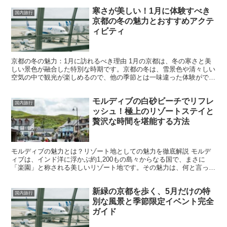
寒さが美しい！1月に体験すべき
国内旅行
京都の冬の魅力とおすすめアクテ
ィビティ
京都の冬の魅力：1月に訪れるべき理由 1月の京都は、冬の寒さと美
しい景色が融合した特別な時期です。京都の冬は、雪景色や清々しい
空気の中で観光が楽しめるので、他の季節とは一味違った体験ができ
ます。冷たい風が吹く中でも、歴史的な街並みや美しい寺...
モルディブの白砂ビーチでリフレ
国内旅行
ッシュ！極上のリゾートステイと
贅沢な時間を堪能する方法
モルディブの魅力とは？リゾート地としての魅力を徹底解説 モルデ
ィブは、インド洋に浮かぶ約1,200もの島々からなる国で、まさに
「楽園」と称される美しいリゾート地です。その魅力は、何と言って
もその圧倒的な美しい自然景観にあります。エメラルドグ...
新緑の京都を歩く、5月だけの特
国内旅行
別な風景と季節限定イベント完全
ガイド