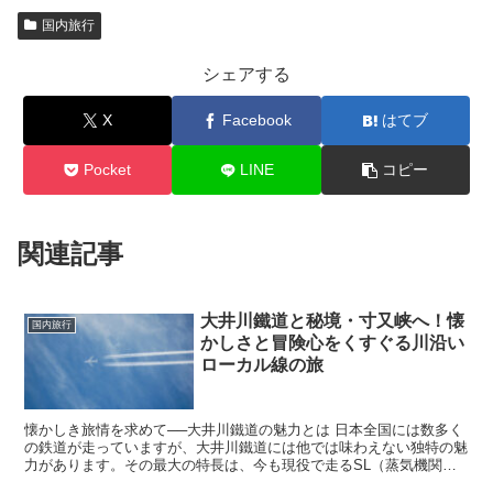
国内旅行
シェアする
X
Facebook
はてブ
Pocket
LINE
コピー
関連記事
大井川鐵道と秘境・寸又峡へ！懐
国内旅行
かしさと冒険心をくすぐる川沿い
ローカル線の旅
懐かしき旅情を求めて──大井川鐵道の魅力とは 日本全国には数多く
の鉄道が走っていますが、大井川鐵道には他では味わえない独特の魅
力があります。その最大の特長は、今も現役で走るSL（蒸気機関
車）と昭和を感じさせるレトロな列車たち。そして、清らか...