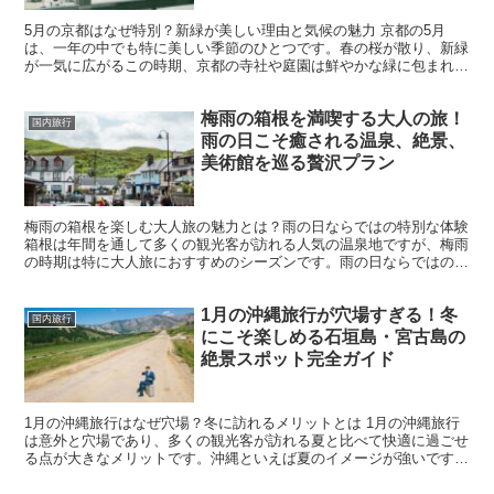
5月の京都はなぜ特別？新緑が美しい理由と気候の魅力 京都の5月
は、一年の中でも特に美しい季節のひとつです。春の桜が散り、新緑
が一気に広がるこの時期、京都の寺社や庭園は鮮やかな緑に包まれま
す。桜の季節ほどの混雑もなく、気候も穏やかで快適に観光...
梅雨の箱根を満喫する大人の旅！
国内旅行
雨の日こそ癒される温泉、絶景、
美術館を巡る贅沢プラン
梅雨の箱根を楽しむ大人旅の魅力とは？雨の日ならではの特別な体験
箱根は年間を通して多くの観光客が訪れる人気の温泉地ですが、梅雨
の時期は特に大人旅におすすめのシーズンです。雨の日ならではの静
けさや、霧に包まれる幻想的な風景が、箱根の魅力をさら...
1月の沖縄旅行が穴場すぎる！冬
国内旅行
にこそ楽しめる石垣島・宮古島の
絶景スポット完全ガイド
1月の沖縄旅行はなぜ穴場？冬に訪れるメリットとは 1月の沖縄旅行
は意外と穴場であり、多くの観光客が訪れる夏と比べて快適に過ごせ
る点が大きなメリットです。沖縄といえば夏のイメージが強いです
が、冬でも気温が15℃〜20℃前後と比較的暖かく、極端...