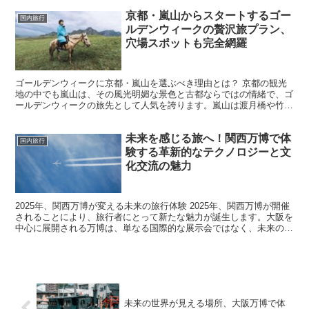
京都・嵐山からスタートするゴー
国内旅行
ルデンウィークの贅沢旅プラン、
穴場スポットも完全網羅
ゴールデンウィークに京都・嵐山を選ぶべき理由とは？ 京都の観光
地の中でも嵐山は、その風光明媚な景色と古都ならではの情緒で、ゴ
ールデンウィークの旅先として人気を誇ります。嵐山は渡月橋や竹林
の道といった定番スポットがありながら、季節ごとに異なる...
未来を感じる旅へ！関西万博で体
国内旅行
験する革新的なテクノロジーと文
化交流の魅力
2025年、関西万博が変える未来の旅行体験 2025年、関西万博が開催
されることにより、旅行者にとって新たな魅力が誕生します。大阪を
中心に展開される万博は、単なる国際的な展示会ではなく、未来の都
市生活、テクノロジー、そして文化交流を体験でき...
未来の世界が見える場所、大阪万博で体