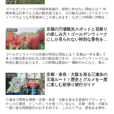
ゴールデンウィークの沖縄本島旅行、絶対に外せない理由とは？ 沖
縄本島は日本でも人気の観光地であり、その魅力は特にゴールデンウ
ィークのような大型連休にこそ楽しめます。なぜこの時期に沖縄を選
ぶべきか？それは、沖縄が持つ独自の魅力を満喫するための...
京都の穴場観光スポットと花祭り
国内旅行
の楽しみ方！ゴールデンウィーク
にしか見られない特別な景色を満
喫する方法
ゴールデンウィークの京都が特別な理由とは？ 京都は一年を通して
多くの観光客が訪れる人気の観光地ですが、ゴールデンウィークには
特別な魅力があります。この時期は新緑が一層鮮やかになり、春から
初夏にかけての爽やかな空気が心地よいため、散策に最適で...
京都・奈良・大阪を巡る三連休の
国内旅行
王道ルート！歴史とグルメを一度
に楽しむ欲張り旅行ガイド
三連休で関西を満喫！京都・奈良・大阪を巡る王道旅行プラン せっ
かくの三連休、どこへ行こうか迷っているなら、京都・奈良・大阪を
一度に巡る関西旅行がおすすめです。このエリアは、歴史ある神社仏
閣や名所旧跡、絶品グルメが集結し、短い日程でも充実した...