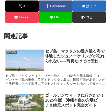
X
Facebook
はてブ
Pocket
LINE
コピー
関連記事
セブ島・マクタンの透き通る海で
国内旅行
体験したシュノーケリングが忘れ
られない──写真だけでは伝わら
ない感動をあなたに
セブ島・マクタンとは？リゾート地としての魅力と基本情報 フィリ
ピン・セブ島の東側に位置するマクタン島は、国際空港があることか
ら旅行者にとって非常にアクセスしやすいリゾート地として知られて
います。近年では、日本をはじめとする世界中から観光客が...
ゴールデンウィークに行きたい！
国内旅行
2025年版・沖縄本島の穴場ビー
チ＆絶景スポット完全ガイド