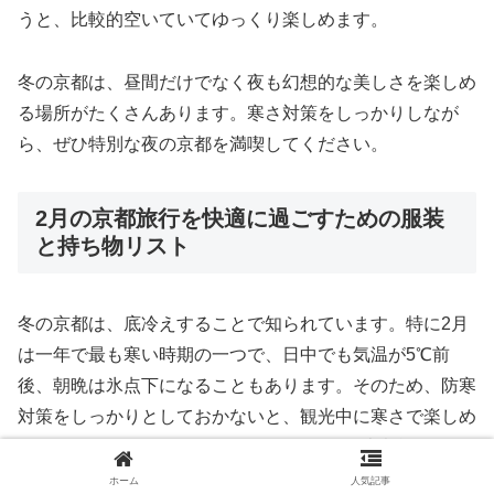
うと、比較的空いていてゆっくり楽しめます。
冬の京都は、昼間だけでなく夜も幻想的な美しさを楽しめ
る場所がたくさんあります。寒さ対策をしっかりしなが
ら、ぜひ特別な夜の京都を満喫してください。
2月の京都旅行を快適に過ごすための服装
と持ち物リスト
冬の京都は、底冷えすることで知られています。特に2月
は一年で最も寒い時期の一つで、日中でも気温が5℃前
後、朝晩は氷点下になることもあります。そのため、防寒
対策をしっかりとしておかないと、観光中に寒さで楽しめ
なくなってしまうことも。ここでは、2月の京都旅行に最
適な服装と、持っていくと便利な持ち物を紹介します。
ホーム
人気記事