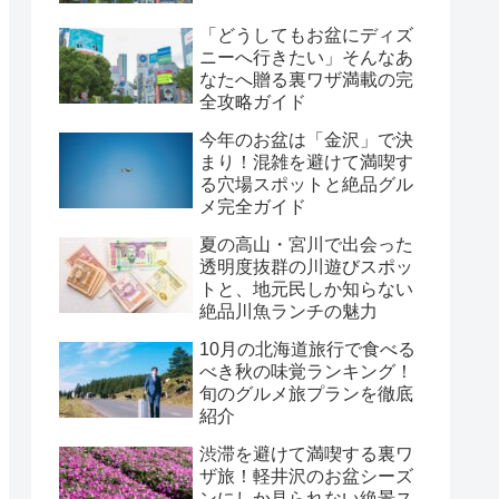
「どうしてもお盆にディズ
ニーへ行きたい」そんなあ
なたへ贈る裏ワザ満載の完
全攻略ガイド
今年のお盆は「金沢」で決
まり！混雑を避けて満喫す
る穴場スポットと絶品グル
メ完全ガイド
夏の高山・宮川で出会った
透明度抜群の川遊びスポッ
トと、地元民しか知らない
絶品川魚ランチの魅力
10月の北海道旅行で食べる
べき秋の味覚ランキング！
旬のグルメ旅プランを徹底
紹介
渋滞を避けて満喫する裏ワ
ザ旅！軽井沢のお盆シーズ
ンにしか見られない絶景ス