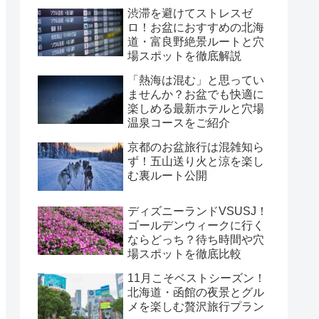
渋滞を避けてストレスゼ
ロ！お盆におすすめの北海
道・富良野絶景ルートと穴
場スポットを徹底解説
「熱海は混む」と思ってい
ませんか？お盆でも快適に
楽しめる最新ホテルと穴場
温泉コースをご紹介
京都のお盆旅行は混雑知ら
ず！五山送り火と涼を楽し
む裏ルート公開
ディズニーランドVSUSJ！
ゴールデンウィークに行く
ならどっち？待ち時間や穴
場スポットを徹底比較
11月こそベストシーズン！
北海道・函館の夜景とグル
メを楽しむ贅沢旅行プラン