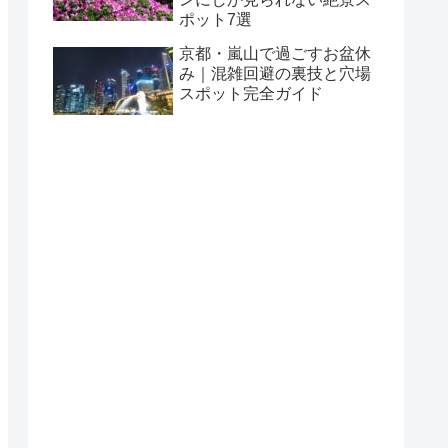
ポット7選
京都・嵐山で過ごすお盆休
み｜混雑回避の裏技と穴場
スポット完全ガイド