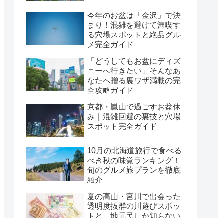
今年のお盆は「金沢」で決
まり！混雑を避けて満喫す
る穴場スポットと絶品グル
メ完全ガイド
「どうしてもお盆にディズ
ニーへ行きたい」そんなあ
なたへ贈る裏ワザ満載の完
全攻略ガイド
京都・嵐山で過ごすお盆休
み｜混雑回避の裏技と穴場
スポット完全ガイド
10月の北海道旅行で食べる
べき秋の味覚ランキング！
旬のグルメ旅プランを徹底
紹介
夏の高山・宮川で出会った
透明度抜群の川遊びスポッ
トと、地元民しか知らない