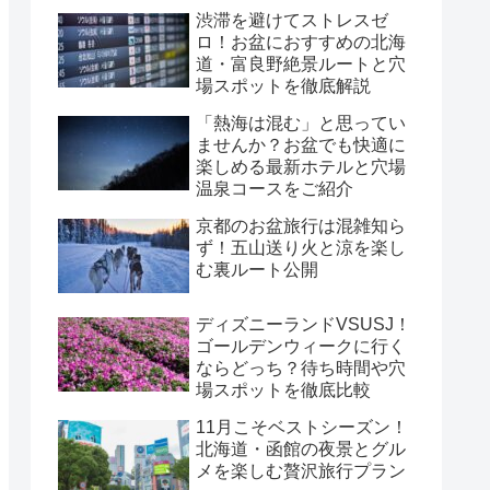
渋滞を避けてストレスゼ
ロ！お盆におすすめの北海
道・富良野絶景ルートと穴
場スポットを徹底解説
「熱海は混む」と思ってい
ませんか？お盆でも快適に
楽しめる最新ホテルと穴場
温泉コースをご紹介
京都のお盆旅行は混雑知ら
ず！五山送り火と涼を楽し
む裏ルート公開
ディズニーランドVSUSJ！
ゴールデンウィークに行く
ならどっち？待ち時間や穴
場スポットを徹底比較
11月こそベストシーズン！
北海道・函館の夜景とグル
メを楽しむ贅沢旅行プラン