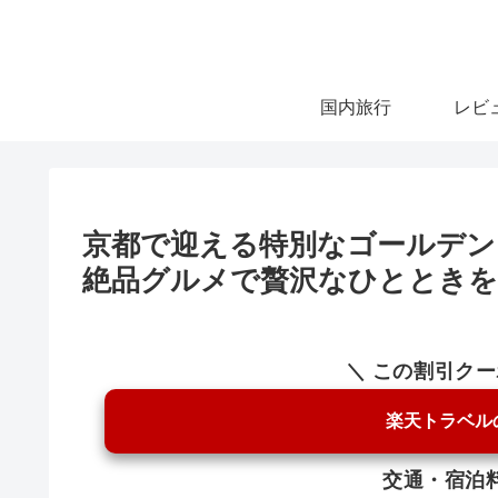
国内旅行
レビ
京都で迎える特別なゴールデン
絶品グルメで贅沢なひとときを
＼ この割引ク
楽天トラベル
交通・宿泊