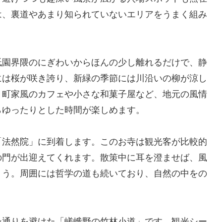
は、裏道やあまり知られていないエリアをうまく組み
。
祇園界隈のにぎわいからほんの少し離れるだけで、静
には桜が咲き誇り、新緑の季節には川沿いの柳が涼し
、町家風のカフェや小さな和菓子屋など、地元の風情
らゆったりとした時間が楽しめます。
「法然院」に到着します。このお寺は観光客が比較的
の門が出迎えてくれます。散策中に耳を澄ませば、風
ょう。周囲には哲学の道も続いており、自然の中をの
ン通りを避けた「嵯峨野の竹林小道」です。観光シー