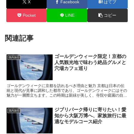
X
Facebook
はてブ
Pocket
LINE
コピー
関連記事
ゴールデンウィーク限定！京都の
国内旅行
人気観光地で味わう絶品グルメと
穴場カフェ巡り
ゴールデンウィークに京都を訪れるべき理由と魅力 京都は日本の伝
統と現代が見事に調和した都市であり、ゴールデンウィークにはその
魅力が一層際立ちます。この時期は新緑が美しく、寺院や庭園の自然
風景が見どころ満載です。また、桜が散った後の青々とした...
ジブリパーク帰りに寄りたい！愛
国内旅行
知から大阪万博へ、家族旅行に最
適なモデルコース紹介