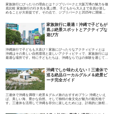
家族旅行にぴったりの理由とは？ジブリパークと大阪万博の魅力を徹
底比較 家族旅行の行き先を選ぶ際、子どもから大人まで全員が楽し
めることが大前提です。その点で、ジブリパークと2025年に開催さ
れる大阪万博（EXPO 2025）は、まさに理想的な...
家族旅行に最適！沖縄で子どもが
国内旅行
喜ぶ絶景スポットとアクティブな
遊び方
沖縄旅行で子どもも大喜び！家族にぴったりなアクティビティとは
沖縄はその美しい自然環境と楽しいアクティビティで、家族旅行には
最適な場所です。特に子どもたちは、沖縄ならではの体験を通じて、
新しい発見と冒険を楽しむことができます。沖縄での旅行は...
沖縄でしか味わえない！三連休で
国内旅行
巡る絶品ローカルグルメ＆絶景ビ
ーチ完全ガイド
三連休で沖縄を満喫！絶景＆グルメ旅のおすすめプラン 沖縄といえ
ば、美しい海、豊かな自然、そして独特の食文化が魅力の観光地で
す。三連休を活用して沖縄を存分に楽しむためには、計画的に旅程を
組むことが大切です。本記事では、那覇から北部・南部まで沖...