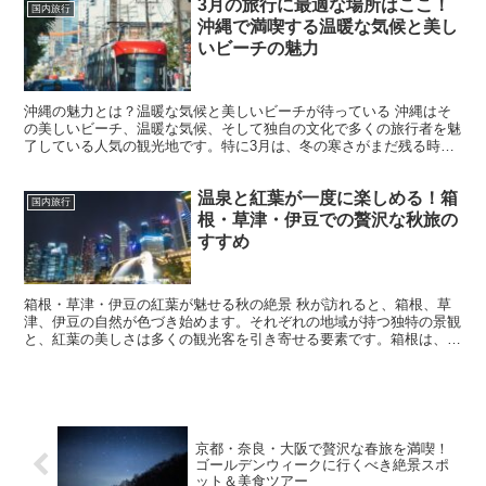
3月の旅行に最適な場所はここ！
国内旅行
沖縄で満喫する温暖な気候と美し
いビーチの魅力
沖縄の魅力とは？温暖な気候と美しいビーチが待っている 沖縄はそ
の美しいビーチ、温暖な気候、そして独自の文化で多くの旅行者を魅
了している人気の観光地です。特に3月は、冬の寒さがまだ残る時期
に温暖な気候を楽しめるため、旅行には最適な時期となって...
温泉と紅葉が一度に楽しめる！箱
国内旅行
根・草津・伊豆での贅沢な秋旅の
すすめ
箱根・草津・伊豆の紅葉が魅せる秋の絶景 秋が訪れると、箱根、草
津、伊豆の自然が色づき始めます。それぞれの地域が持つ独特の景観
と、紅葉の美しさは多くの観光客を引き寄せる要素です。箱根は、温
泉と紅葉のコラボレーションが魅力。大涌谷では、赤やオレ...
京都・奈良・大阪で贅沢な春旅を満喫！
ゴールデンウィークに行くべき絶景スポ
ット＆美食ツアー