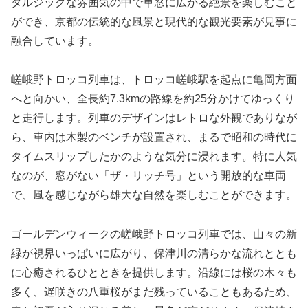
タルジックな雰囲気の中で車窓に広がる絶景を楽しむこと
ができ、京都の伝統的な風景と現代的な観光要素が見事に
融合しています。
嵯峨野トロッコ列車は、トロッコ嵯峨駅を起点に亀岡方面
へと向かい、全長約7.3kmの路線を約25分かけてゆっくり
と走行します。列車のデザインはレトロな外観でありなが
ら、車内は木製のベンチが設置され、まるで昭和の時代に
タイムスリップしたかのような気分に浸れます。特に人気
なのが、窓がない「ザ・リッチ号」という開放的な車両
で、風を感じながら雄大な自然を楽しむことができます。
ゴールデンウィークの嵯峨野トロッコ列車では、山々の新
緑が視界いっぱいに広がり、保津川の清らかな流れととも
に心癒されるひとときを提供します。沿線には桜の木々も
多く、遅咲きの八重桜がまだ残っていることもあるため、