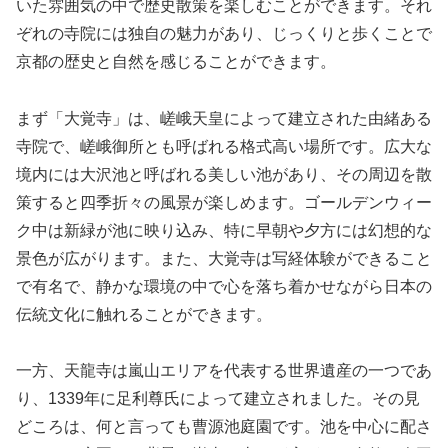
いた雰囲気の中で歴史散策を楽しむことができます。それ
ぞれの寺院には独自の魅力があり、じっくりと歩くことで
京都の歴史と自然を感じることができます。
まず「大覚寺」は、嵯峨天皇によって建立された由緒ある
寺院で、嵯峨御所とも呼ばれる格式高い場所です。広大な
境内には大沢池と呼ばれる美しい池があり、その周辺を散
策すると四季折々の風景が楽しめます。ゴールデンウィー
ク中は新緑が池に映り込み、特に早朝や夕方には幻想的な
景色が広がります。また、大覚寺は写経体験ができること
で有名で、静かな環境の中で心を落ち着かせながら日本の
伝統文化に触れることができます。
一方、天龍寺は嵐山エリアを代表する世界遺産の一つであ
り、1339年に足利尊氏によって建立されました。その見
どころは、何と言っても曹源池庭園です。池を中心に配さ