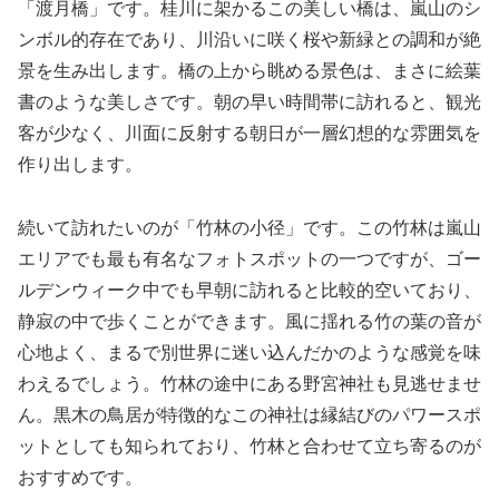
「渡月橋」です。桂川に架かるこの美しい橋は、嵐山のシ
ンボル的存在であり、川沿いに咲く桜や新緑との調和が絶
景を生み出します。橋の上から眺める景色は、まさに絵葉
書のような美しさです。朝の早い時間帯に訪れると、観光
客が少なく、川面に反射する朝日が一層幻想的な雰囲気を
作り出します。
続いて訪れたいのが「竹林の小径」です。この竹林は嵐山
エリアでも最も有名なフォトスポットの一つですが、ゴー
ルデンウィーク中でも早朝に訪れると比較的空いており、
静寂の中で歩くことができます。風に揺れる竹の葉の音が
心地よく、まるで別世界に迷い込んだかのような感覚を味
わえるでしょう。竹林の途中にある野宮神社も見逃せませ
ん。黒木の鳥居が特徴的なこの神社は縁結びのパワースポ
ットとしても知られており、竹林と合わせて立ち寄るのが
おすすめです。