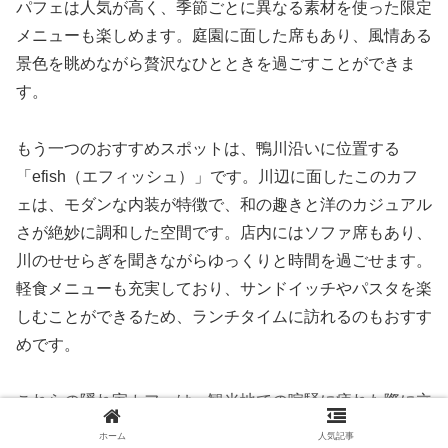
パフェは人気が高く、季節ごとに異なる素材を使った限定
メニューも楽しめます。庭園に面した席もあり、風情ある
景色を眺めながら贅沢なひとときを過ごすことができま
す。
もう一つのおすすめスポットは、鴨川沿いに位置する
「efish（エフィッシュ）」です。川辺に面したこのカフ
ェは、モダンな内装が特徴で、和の趣きと洋のカジュアル
さが絶妙に調和した空間です。店内にはソファ席もあり、
川のせせらぎを聞きながらゆっくりと時間を過ごせます。
軽食メニューも充実しており、サンドイッチやパスタを楽
しむことができるため、ランチタイムに訪れるのもおすす
めです。
これらの隠れ家カフェは、観光地での喧騒に疲れた際に立
ち寄るのに最適です。美味しいコーヒーやスイーツを楽し
ホーム
人気記事