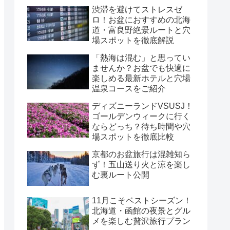
渋滞を避けてストレスゼ
ロ！お盆におすすめの北海
道・富良野絶景ルートと穴
場スポットを徹底解説
「熱海は混む」と思ってい
ませんか？お盆でも快適に
楽しめる最新ホテルと穴場
温泉コースをご紹介
ディズニーランドVSUSJ！
ゴールデンウィークに行く
ならどっち？待ち時間や穴
場スポットを徹底比較
京都のお盆旅行は混雑知ら
ず！五山送り火と涼を楽し
む裏ルート公開
11月こそベストシーズン！
北海道・函館の夜景とグル
メを楽しむ贅沢旅行プラン