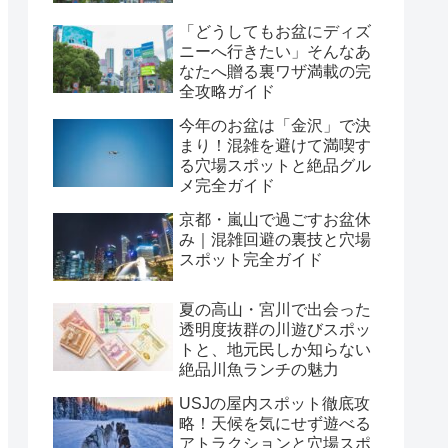
「どうしてもお盆にディズ
ニーへ行きたい」そんなあ
なたへ贈る裏ワザ満載の完
全攻略ガイド
今年のお盆は「金沢」で決
まり！混雑を避けて満喫す
る穴場スポットと絶品グル
メ完全ガイド
京都・嵐山で過ごすお盆休
み｜混雑回避の裏技と穴場
スポット完全ガイド
夏の高山・宮川で出会った
透明度抜群の川遊びスポッ
トと、地元民しか知らない
絶品川魚ランチの魅力
USJの屋内スポット徹底攻
略！天候を気にせず遊べる
アトラクションと穴場スポ