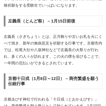
格祈願をする受験生でいっぱいになります。
左義長（とんど祭） – 1月15日前後
左義長（さぎちょう）とは、正月飾りや古いお札を火にく
べて焼き、新年の無病息災を祈願する行事です。京都市内
では、松尾大社や八坂神社などで左義長の火祭りが行わ
れ、多くの人々が訪れます。この火の煙を浴びることで、
一年間の厄払いができるとされています。
京都十日戎（1月8日～12日） – 商売繁盛を願う
伝統行事
京都ゑびす神社で行われる「十日戎（とおかえびす）」
は、商売繁盛を願う祭りとして知られています。1月10日