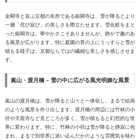
金閣寺と並ぶ京都の名所である銀閣寺は、雪が降るとより
一層「侘び寂び」の美しさを際立たせます。雪化粧をまと
った銀閣寺は、華やかさこそありませんが、静かで趣のあ
る風景が広がります。特に庭園の苔の上にうっすらと雪が
積もる様子は、京都ならではの繊細な美しさを感じさせま
す。
嵐山・渡月橋 – 雪の中に広がる風光明媚な風景
嵐山の渡月橋は、雪が降ると山々と一体化し、まるで絵画
のような風景を作り出します。渡月橋の周辺には竹林の小
径や天龍寺など見どころが多く、雪が積もると幻想的な世
界に変わります。特に、竹林の小径は雪が降ると静寂に包
まれ、まるで別世界に迷い込んだかのような雰囲気を味わ