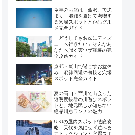
今年のお盆は「金沢」で決
まり！混雑を避けて満喫す
る穴場スポットと絶品グル
メ完全ガイド
「どうしてもお盆にディズ
ニーへ行きたい」そんなあ
なたへ贈る裏ワザ満載の完
全攻略ガイド
京都・嵐山で過ごすお盆休
み｜混雑回避の裏技と穴場
スポット完全ガイド
夏の高山・宮川で出会った
透明度抜群の川遊びスポッ
トと、地元民しか知らない
絶品川魚ランチの魅力
USJの屋内スポット徹底攻
略！天候を気にせず遊べる
アトラクションと穴場スポ