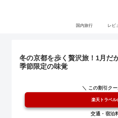
国内旅行
レビ
冬の京都を歩く贅沢旅！1月だ
季節限定の味覚
＼ この割引ク
楽天トラベル
交通・宿泊