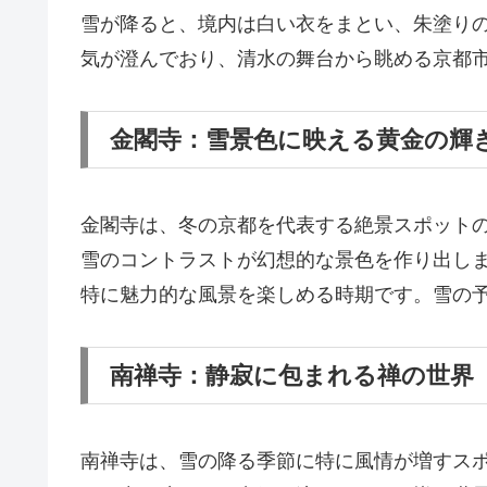
雪が降ると、境内は白い衣をまとい、朱塗り
気が澄んでおり、清水の舞台から眺める京都
金閣寺：雪景色に映える黄金の輝
金閣寺は、冬の京都を代表する絶景スポット
雪のコントラストが幻想的な景色を作り出し
特に魅力的な風景を楽しめる時期です。雪の
南禅寺：静寂に包まれる禅の世界
南禅寺は、雪の降る季節に特に風情が増すス