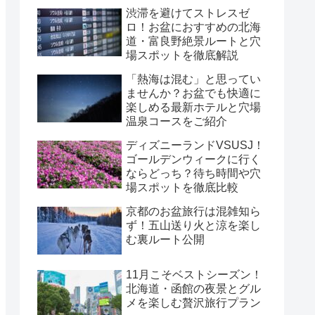
渋滞を避けてストレスゼ
ロ！お盆におすすめの北海
道・富良野絶景ルートと穴
場スポットを徹底解説
「熱海は混む」と思ってい
ませんか？お盆でも快適に
楽しめる最新ホテルと穴場
温泉コースをご紹介
ディズニーランドVSUSJ！
ゴールデンウィークに行く
ならどっち？待ち時間や穴
場スポットを徹底比較
京都のお盆旅行は混雑知ら
ず！五山送り火と涼を楽し
む裏ルート公開
11月こそベストシーズン！
北海道・函館の夜景とグル
メを楽しむ贅沢旅行プラン