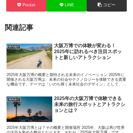
Pocket
LINE
コピー
関連記事
大阪万博での体験が変わる！
国内旅行
2025年に訪れるべき注目スポッ
トと新しいアトラクション
2025年大阪万博の概要と期待される未来のイノベーション 2025年に
開催される大阪万博は、未来の社会やテクノロジーを体験できる貴重
な機会です。テーマは「いのち輝く未来社会のデザイン」として、持
続可能で革新的な世界を目指す展示やイベントが数...
2025年の大阪万博で体験できる
国内旅行
未来の旅行スポットとアトラクシ
ョンとは？
2025年大阪万博とは？その概要と開催場所 2025年、大阪は再び世界
の注目を集める舞台となります。それが「2025年大阪万博」です。