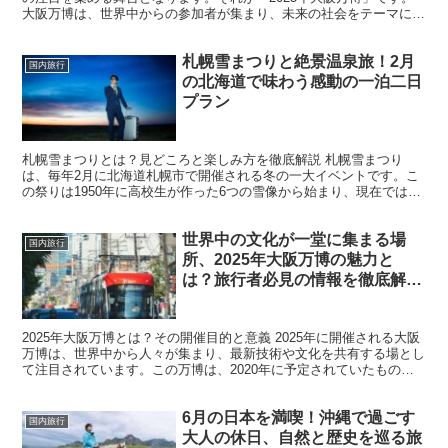
大阪万博は、世界中からの参加者が集まり、未来の社会をテーマにさ
まざまな展示や技術、文化が披露される巨大な国...
札幌雪まつりと絶景温泉旅！2月
国内旅行
の北海道で味わう感動の一泊二日
プラン
札幌雪まつりとは？見どころと楽しみ方を徹底解説 札幌雪まつり
は、毎年2月に北海道札幌市で開催される冬の一大イベントです。こ
の祭りは1950年に高校生が作った6つの雪像から始まり、現在では国
内外から約200万人以上の観光客が訪れる世界的なイベ...
世界中の文化が一堂に集まる場
国内旅行
所、2025年大阪万博の魅力と
は？旅行者必見の情報を徹底解
説！
2025年大阪万博とは？その開催目的と意義 2025年に開催される大阪
万博は、世界中から人々が集まり、最新技術や文化を共有する場とし
て注目されています。この万博は、2020年に予定されていたもの
の、コロナ禍で延期されたことから、より多くの期...
6月の日本を満喫！沖縄で過ごす
国内旅行
大人の休日、自然と歴史を巡る旅