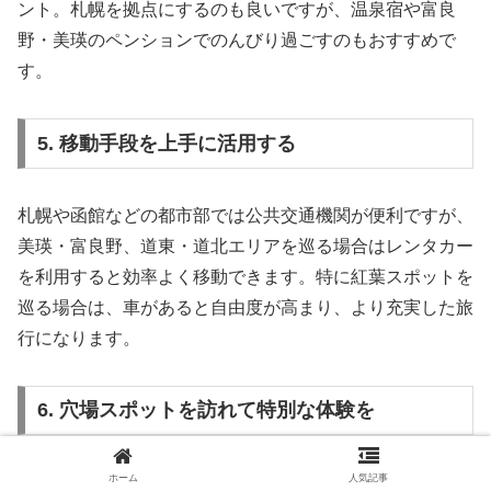
ント。札幌を拠点にするのも良いですが、温泉宿や富良
野・美瑛のペンションでのんびり過ごすのもおすすめで
す。
5. 移動手段を上手に活用する
札幌や函館などの都市部では公共交通機関が便利ですが、
美瑛・富良野、道東・道北エリアを巡る場合はレンタカー
を利用すると効率よく移動できます。特に紅葉スポットを
巡る場合は、車があると自由度が高まり、より充実した旅
行になります。
6. 穴場スポットを訪れて特別な体験を
ホーム
人気記事
観光客が少ない「神の子池」や「鳥沼公園」などの穴場ス