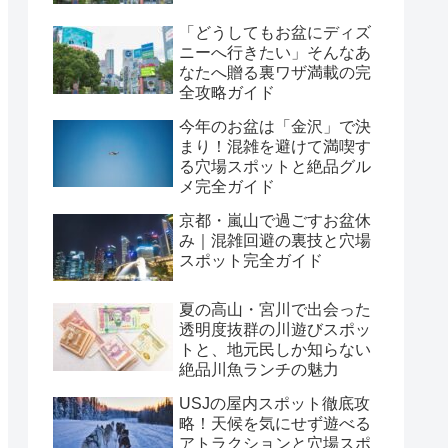
「どうしてもお盆にディズ
ニーへ行きたい」そんなあ
なたへ贈る裏ワザ満載の完
全攻略ガイド
今年のお盆は「金沢」で決
まり！混雑を避けて満喫す
る穴場スポットと絶品グル
メ完全ガイド
京都・嵐山で過ごすお盆休
み｜混雑回避の裏技と穴場
スポット完全ガイド
夏の高山・宮川で出会った
透明度抜群の川遊びスポッ
トと、地元民しか知らない
絶品川魚ランチの魅力
USJの屋内スポット徹底攻
略！天候を気にせず遊べる
アトラクションと穴場スポ