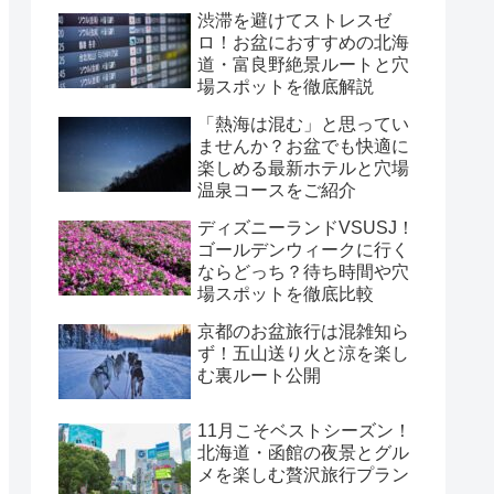
渋滞を避けてストレスゼ
ロ！お盆におすすめの北海
道・富良野絶景ルートと穴
場スポットを徹底解説
「熱海は混む」と思ってい
ませんか？お盆でも快適に
楽しめる最新ホテルと穴場
温泉コースをご紹介
ディズニーランドVSUSJ！
ゴールデンウィークに行く
ならどっち？待ち時間や穴
場スポットを徹底比較
京都のお盆旅行は混雑知ら
ず！五山送り火と涼を楽し
む裏ルート公開
11月こそベストシーズン！
北海道・函館の夜景とグル
メを楽しむ贅沢旅行プラン