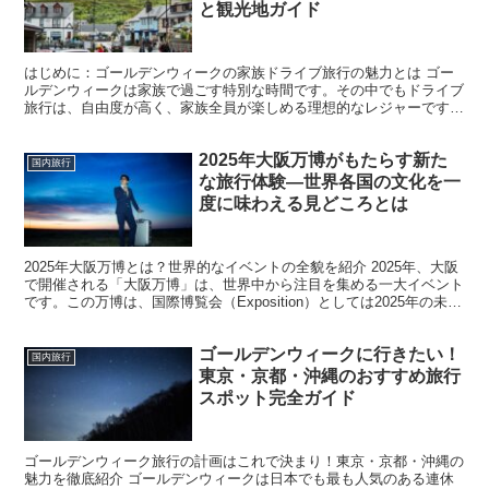
と観光地ガイド
はじめに：ゴールデンウィークの家族ドライブ旅行の魅力とは ゴー
ルデンウィークは家族で過ごす特別な時間です。その中でもドライブ
旅行は、自由度が高く、家族全員が楽しめる理想的なレジャーです。
電車や飛行機と異なり、車を使えば好きな時間に出発でき、...
2025年大阪万博がもたらす新た
国内旅行
な旅行体験—世界各国の文化を一
度に味わえる見どころとは
2025年大阪万博とは？世界的なイベントの全貌を紹介 2025年、大阪
で開催される「大阪万博」は、世界中から注目を集める一大イベント
です。この万博は、国際博覧会（Exposition）としては2025年の未来
をテーマにしており、会場では最先...
ゴールデンウィークに行きたい！
国内旅行
東京・京都・沖縄のおすすめ旅行
スポット完全ガイド
ゴールデンウィーク旅行の計画はこれで決まり！東京・京都・沖縄の
魅力を徹底紹介 ゴールデンウィークは日本でも最も人気のある連休