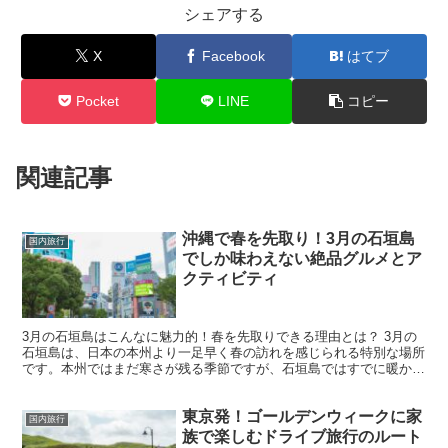
シェアする
X
Facebook
はてブ
Pocket
LINE
コピー
関連記事
沖縄で春を先取り！3月の石垣島
国内旅行
でしか味わえない絶品グルメとア
クティビティ
3月の石垣島はこんなに魅力的！春を先取りできる理由とは？ 3月の
石垣島は、日本の本州より一足早く春の訪れを感じられる特別な場所
です。本州ではまだ寒さが残る季節ですが、石垣島ではすでに暖かい
気候となり、海や観光地を快適に楽しむことができます。...
東京発！ゴールデンウィークに家
国内旅行
族で楽しむドライブ旅行のルート