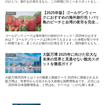
のひとつ。旅行を計画するなら、この時期に行くべきスポットをしっ
かり押さえておきたいところです。東京、京都、沖縄は、そ...
【2025年版】ゴールデンウィー
国内旅行
クにおすすめの海外旅行先！バリ
島のビーチと台湾の夜市を完全攻
略
ゴールデンウィークは海外旅行の絶好のチャンス！2025年のおすす
めは？ ゴールデンウィークは1年の中でもまとまった休暇が取りやす
い時期であり、多くの人が旅行の計画を立てます。国内旅行ももちろ
ん人気ですが、最近では「海外で特別な時間を過ごした...
大阪万博 2025年に向けた壮大な
国内旅行
未来の世界と見逃せない観光スポ
ットを徹底ガイド
大阪万博2025年とは？その概要と開催テーマ 2025年に開催される大
阪万博は、世界中から注目される大規模な国際博覧会です。正式には
「2025年日本国際博覧会」と呼ばれ、テーマは「いのち輝く未来社
会のデザイン」です。このテーマのもと、未来の...