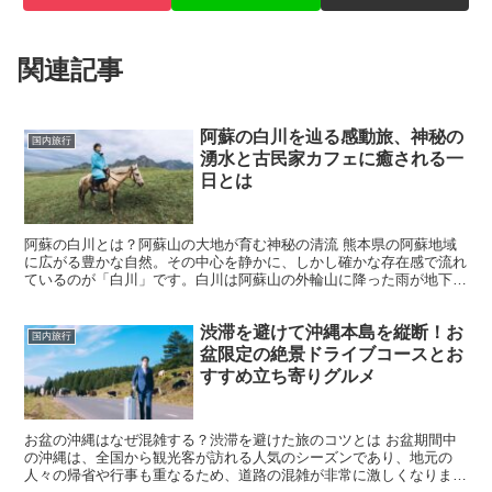
関連記事
阿蘇の白川を辿る感動旅、神秘の
国内旅行
湧水と古民家カフェに癒される一
日とは
阿蘇の白川とは？阿蘇山の大地が育む神秘の清流 熊本県の阿蘇地域
に広がる豊かな自然。その中心を静かに、しかし確かな存在感で流れ
ているのが「白川」です。白川は阿蘇山の外輪山に降った雨が地下を
通って濾過され、南阿蘇村にある「白川水源」などの湧水と...
渋滞を避けて沖縄本島を縦断！お
国内旅行
盆限定の絶景ドライブコースとお
すすめ立ち寄りグルメ
お盆の沖縄はなぜ混雑する？渋滞を避けた旅のコツとは お盆期間中
の沖縄は、全国から観光客が訪れる人気のシーズンであり、地元の
人々の帰省や行事も重なるため、道路の混雑が非常に激しくなりま