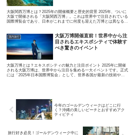
大阪関西万博とは？2025年の開催概要と歴史的背景 2025年、ついに
大阪で開催される「大阪関西万博」。これは世界中で注目されている
国際博覧会であり、日本がこれまでに何度も迎えた万博とは異なる新
しい展開が期待されています。大阪万博のテーマは...
大阪万博開催直前！世界中から注
国内旅行
目されるエキスポシティで体験す
べき驚きのイベント
大阪万博とは？エキスポシティの魅力と注目ポイント 2025年に開催
される大阪万博は、世界中から注目を集める一大イベントです。正式
には「2025年日本国際博覧会」として、世界各国が最新の技術や文
化を展示する場となり、未来の都市や社会を感じられ...
今年のゴールデンウィークはどこに行
く？沖縄の美しいビーチとおすすめアク
ティビティ
旅行好き必見！ゴールデンウィーク中に