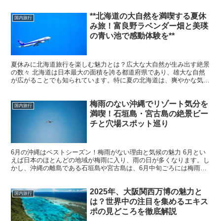
す。特に沖縄本島の主要幹線道路である国道58号線や、那覇市...
**北海道の大自然を満喫する夏休
国内旅行
み旅！富良野ラベンダー畑と美瑛
の青い池で感動体験を**
夏休みに北海道旅行を楽しむ魅力とは？広大な大自然が生み出す絶景
の数々 北海道は日本最大の面積を誇る都道府県であり、雄大な自然
が広がることでも知られています。特に夏の北海道は、爽やかな気候
と色鮮やかな花々が咲き誇り、観光には最適なシーズンです...
梅雨のない沖縄でリゾート気分を
国内旅行
満喫！石垣島・宮古島の絶景ビー
チと穴場スポット巡り
6月の沖縄はベストシーズン！梅雨がない理由と気候の魅力 6月とい
えば日本のほとんどの地域が梅雨に入り、雨の日が多くなります。し
かし、沖縄の離島である石垣島や宮古島は、6月中旬ごろには梅雨が
明け、本格的な夏が始まります。そのため、6月後半の沖...
2025年、大阪関西万博の魅力と
国内旅行
は？世界中の注目を集めるエキス
ポの見どころを徹底解説