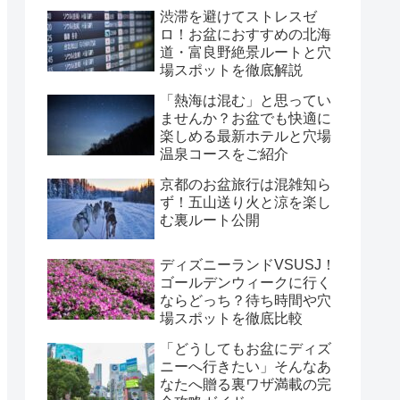
渋滞を避けてストレスゼ
ロ！お盆におすすめの北海
道・富良野絶景ルートと穴
場スポットを徹底解説
「熱海は混む」と思ってい
ませんか？お盆でも快適に
楽しめる最新ホテルと穴場
温泉コースをご紹介
京都のお盆旅行は混雑知ら
ず！五山送り火と涼を楽し
む裏ルート公開
ディズニーランドVSUSJ！
ゴールデンウィークに行く
ならどっち？待ち時間や穴
場スポットを徹底比較
「どうしてもお盆にディズ
ニーへ行きたい」そんなあ
なたへ贈る裏ワザ満載の完