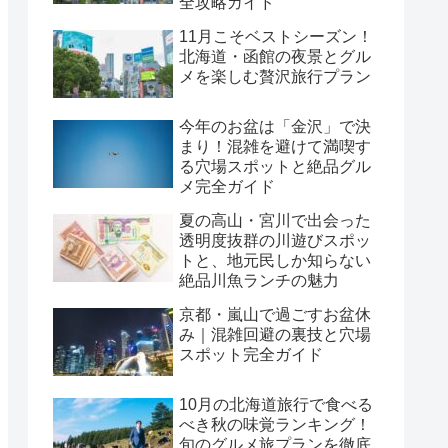
全攻略ガイド
11月こそベストシーズン！
北海道・函館の夜景とグル
メを楽しむ贅沢旅行プラン
今年のお盆は「金沢」で決
まり！混雑を避けて満喫す
る穴場スポットと絶品グル
メ完全ガイド
夏の高山・宮川で出会った
透明度抜群の川遊びスポッ
トと、地元民しか知らない
絶品川魚ランチの魅力
京都・嵐山で過ごすお盆休
み｜混雑回避の裏技と穴場
スポット完全ガイド
10月の北海道旅行で食べる
べき秋の味覚ランキング！
旬のグルメ旅プランを徹底