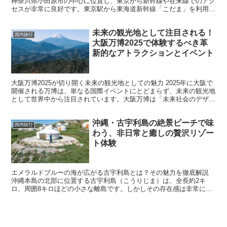
神奈川県小田原市の中心に位置し、東京から新幹線や在来線でのアク
セスが非常に良好です。東京駅から東海道新幹線「こだま」を利用す
れば約35分、JR東海道本線や小田急線を使っても1時間...
未来の観光地として注目される！
国内旅行
大阪万博2025で体験するべき革
新的なアトラクションとイベント
大阪万博2025が切り開く未来の観光地としての魅力 2025年に大阪で
開催される万博は、単なる国際イベントにとどまらず、未来の観光地
として世界中から注目されています。大阪万博は「未来社会のデザイ
ン」をテーマに、テクノロジー、環境、文化の融合...
沖縄・古宇利島の絶景ビーチで味
国内旅行
わう、非日常と癒しの贅沢リゾー
ト体験
エメラルドブルーの海が広がる古宇利島とは？その魅力を徹底解説
沖縄本島の北部に位置する古宇利島（こうりじま）は、全長約2キ
ロ、周囲8キロほどの小さな離島です。しかしその存在感は非常に大
きく、多くの旅行者が「沖縄で最も美しい島」と絶賛するほど...