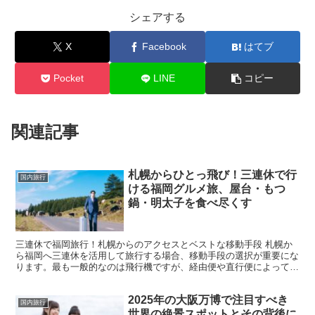
シェアする
X
Facebook
はてブ
Pocket
LINE
コピー
関連記事
札幌からひとっ飛び！三連休で行
国内旅行
ける福岡グルメ旅、屋台・もつ
鍋・明太子を食べ尽くす
三連休で福岡旅行！札幌からのアクセスとベストな移動手段 札幌か
ら福岡へ三連休を活用して旅行する場合、移動手段の選択が重要にな
ります。最も一般的なのは飛行機ですが、経由便や直行便によって利
便性が変わります。福岡空港は国内でもアクセスの良い空港...
2025年の大阪万博で注目すべき
国内旅行
世界の絶景スポットとその背後に