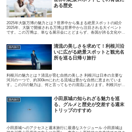
ある歴史
2025年大阪万博の魅力とは？世界中から集まる絶景スポットの紹介
2025年、大阪で開催される万博は世界中から注目される大イベント
です。この万博は、単なる展示会にとどまらず、各国が誇る文化や技
術を展示し、その背後にある壮大な物語や歴史を知る...
清流の美しさを求めて！利根川沿
国内旅行
いに広がる絶景スポットと観光名
所を巡る日帰り旅行
利根川の魅力とは？清流が育む自然の美しさ 利根川は日本の主要な
河川の一つで、約300kmにわたる流域は豊かな自然に恵まれていま
す。この川の魅力は、何と言ってもその清流にあります。利根川が育
む自然は、川辺の豊かな生態系を支え、多くの動植物が息...
小田原城の知られざる魅力を巡
国内旅行
る、グルメと歴史が交差する週末
トリップのすすめ
小田原城へのアクセスと週末旅行に最適なスケジュール 小田原城は