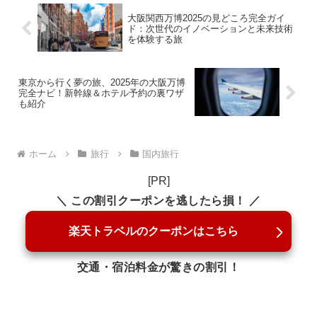
大阪関西万博2025の見どころ完全ガイ
ド：次世代のイノベーションと未来技術
を体験する旅
東京から行く夢の旅、2025年の大阪万博
完全ナビ！新幹線＆ホテル予約の裏ワザ
も紹介
ホーム
旅行
国内旅行
[PR]
＼ この割引クーポンを逃したら損！ ／
楽天トラベルのクーポンはこちら
交通・宿泊料金が驚きの割引！