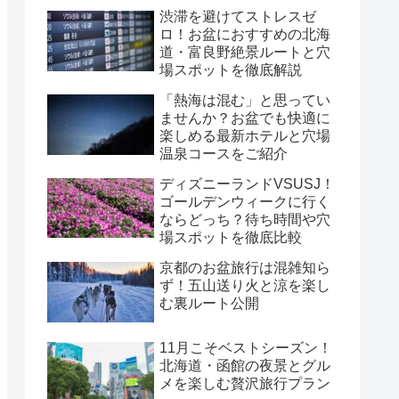
渋滞を避けてストレスゼ
ロ！お盆におすすめの北海
道・富良野絶景ルートと穴
場スポットを徹底解説
「熱海は混む」と思ってい
ませんか？お盆でも快適に
楽しめる最新ホテルと穴場
温泉コースをご紹介
ディズニーランドVSUSJ！
ゴールデンウィークに行く
ならどっち？待ち時間や穴
場スポットを徹底比較
京都のお盆旅行は混雑知ら
ず！五山送り火と涼を楽し
む裏ルート公開
11月こそベストシーズン！
北海道・函館の夜景とグル
メを楽しむ贅沢旅行プラン