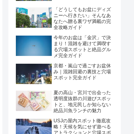
「どうしてもお盆にディズ
ニーへ行きたい」そんなあ
なたへ贈る裏ワザ満載の完
全攻略ガイド
今年のお盆は「金沢」で決
まり！混雑を避けて満喫す
る穴場スポットと絶品グル
メ完全ガイド
京都・嵐山で過ごすお盆休
み｜混雑回避の裏技と穴場
スポット完全ガイド
夏の高山・宮川で出会った
透明度抜群の川遊びスポッ
トと、地元民しか知らない
絶品川魚ランチの魅力
USJの屋内スポット徹底攻
略！天候を気にせず遊べる
アトラクションと穴場スポ