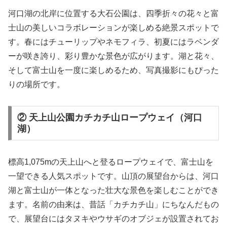
河口湖の北岸に位置する大石公園は、四季折々の花々と富
士山の美しいコラボレーションが楽しめる絶景スポットで
す。春にはチューリップやネモフィラ、初夏にはラベンダ
ーが咲き誇り、彩り豊かな景色が広がります。湖と花々、
そして富士山を一度に楽しめるため、写真撮影にもぴった
りの場所です。
② 天上山公園カチカチ山ロープウェイ（河口
湖）
標高1,075mの天上山へと登るロープウェイで、富士山を
一望できる人気スポットです。山頂の展望台からは、河口
湖と富士山が一体となった壮大な景色を楽しむことができ
ます。名前の由来は、昔話「カチカチ山」にちなんだもの
で、展望台にはタヌキやウサギのオブジェが設置されてお