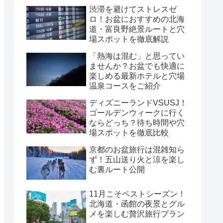
渋滞を避けてストレスゼ
ロ！お盆におすすめの北海
道・富良野絶景ルートと穴
場スポットを徹底解説
「熱海は混む」と思ってい
ませんか？お盆でも快適に
楽しめる最新ホテルと穴場
温泉コースをご紹介
ディズニーランドVSUSJ！
ゴールデンウィークに行く
ならどっち？待ち時間や穴
場スポットを徹底比較
京都のお盆旅行は混雑知ら
ず！五山送り火と涼を楽し
む裏ルート公開
11月こそベストシーズン！
北海道・函館の夜景とグル
メを楽しむ贅沢旅行プラン