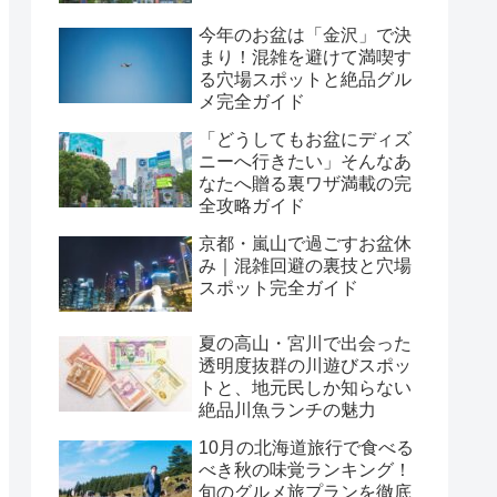
今年のお盆は「金沢」で決
まり！混雑を避けて満喫す
る穴場スポットと絶品グル
メ完全ガイド
「どうしてもお盆にディズ
ニーへ行きたい」そんなあ
なたへ贈る裏ワザ満載の完
全攻略ガイド
京都・嵐山で過ごすお盆休
み｜混雑回避の裏技と穴場
スポット完全ガイド
夏の高山・宮川で出会った
透明度抜群の川遊びスポッ
トと、地元民しか知らない
絶品川魚ランチの魅力
10月の北海道旅行で食べる
べき秋の味覚ランキング！
旬のグルメ旅プランを徹底