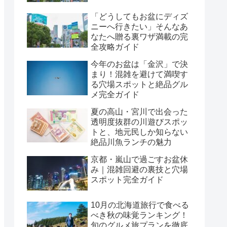
「どうしてもお盆にディズ
ニーへ行きたい」そんなあ
なたへ贈る裏ワザ満載の完
全攻略ガイド
今年のお盆は「金沢」で決
まり！混雑を避けて満喫す
る穴場スポットと絶品グル
メ完全ガイド
夏の高山・宮川で出会った
透明度抜群の川遊びスポッ
トと、地元民しか知らない
絶品川魚ランチの魅力
京都・嵐山で過ごすお盆休
み｜混雑回避の裏技と穴場
スポット完全ガイド
10月の北海道旅行で食べる
べき秋の味覚ランキング！
旬のグルメ旅プランを徹底