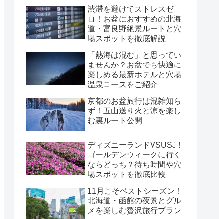
渋滞を避けてストレスゼ
ロ！お盆におすすめの北海
道・富良野絶景ルートと穴
場スポットを徹底解説
「熱海は混む」と思ってい
ませんか？お盆でも快適に
楽しめる最新ホテルと穴場
温泉コースをご紹介
京都のお盆旅行は混雑知ら
ず！五山送り火と涼を楽し
む裏ルート公開
ディズニーランドVSUSJ！
ゴールデンウィークに行く
ならどっち？待ち時間や穴
場スポットを徹底比較
11月こそベストシーズン！
北海道・函館の夜景とグル
メを楽しむ贅沢旅行プラン