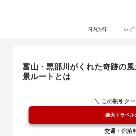
国内旅行
レビ
富山・黒部川がくれた奇跡の風
景ルートとは
＼ この割引ク
楽天トラベル
交通・宿泊