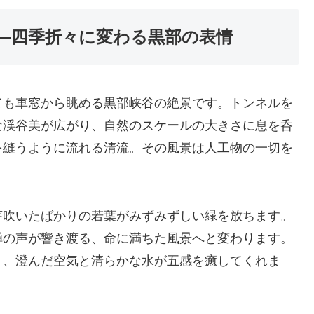
―四季折々に変わる黒部の表情
ても車窓から眺める黒部峡谷の絶景です。トンネルを
な渓谷美が広がり、自然のスケールの大きさに息を呑
を縫うように流れる清流。その風景は人工物の一切を
芽吹いたばかりの若葉がみずみずしい緑を放ちます。
蝉の声が響き渡る、命に満ちた風景へと変わります。
く、澄んだ空気と清らかな水が五感を癒してくれま