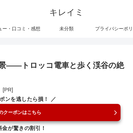
キレイミ
ュー・口コミ・感想
未分類
プライバシーポリ
景――トロッコ電車と歩く渓谷の絶
[PR]
ーポンを逃したら損！ ／
のクーポンはこちら
料金が驚きの割引！