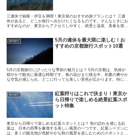
三連休で箱根・伊豆を満喫！東京発のおすすめ旅プランとは？ 三連
休があると、どこか旅行へ出かけたくなるものです。そんなときにお
すすめなのが、東京からアクセスしやすく、絶景と温泉、美食を堪能
できる箱根・伊豆エリアです。この地域は、観光スポットが...
5月の連休を最大限に楽しむ！お
国内旅行
すすめの京都旅行スポット10選
5月の京都旅行にぴったりな季節の魅力とは？ 5月の京都は、気候が
穏やかで観光に最適な時期です。春の花がまだ残る中、初夏の爽やか
な空気が感じられ、どこに行っても美しい景色が広がります。特に5
月の京都では、温暖な気候と穏やかな風が旅行者を迎え入...
紅葉狩りはこれで決まり！東京か
国内旅行
ら日帰りで楽しめる絶景紅葉スポ
ット特集
東京から日帰りで楽しめる紅葉スポットとは？ 秋の訪れを感じる紅
葉は、日本の四季を象徴する美しい風景の一つです。紅葉シーズンに
は、多くの観光地が色鮮やかな秋の風景を楽しむためのスポットとし