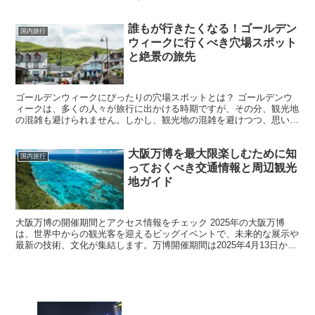
て人気を集めます。東京周辺には、日帰りで訪れることがで...
誰もが行きたくなる！ゴールデン
国内旅行
ウィークに行くべき穴場スポット
と絶景の旅先
ゴールデンウィークにぴったりの穴場スポットとは？ ゴールデンウ
ィークは、多くの人々が旅行に出かける時期ですが、その分、観光地
の混雑も避けられません。しかし、観光地の混雑を避けつつ、思い出
に残る旅行を楽しむためには、穴場スポットを見つけること...
大阪万博を最大限楽しむために知
国内旅行
っておくべき交通情報と周辺観光
地ガイド
大阪万博の開催期間とアクセス情報をチェック 2025年の大阪万博
は、世界中からの観光客を迎えるビッグイベントで、未来的な展示や
最新の技術、文化が集結します。万博開催期間は2025年4月13日から
10月13日までの6ヶ月間で、会場は大阪府吹田...