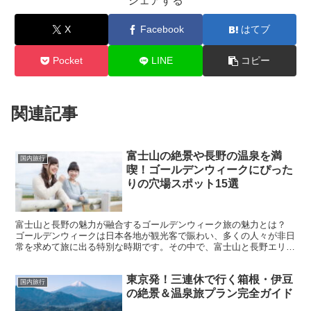
シェアする
X
Facebook
はてブ
Pocket
LINE
コピー
関連記事
富士山の絶景や長野の温泉を満
国内旅行
喫！ゴールデンウィークにぴった
りの穴場スポット15選
富士山と長野の魅力が融合するゴールデンウィーク旅の魅力とは？
ゴールデンウィークは日本各地が観光客で賑わい、多くの人々が非日
常を求めて旅に出る特別な時期です。その中で、富士山と長野エリア
を組み合わせた旅行プランは、自然と歴史、癒しを同時に満...
東京発！三連休で行く箱根・伊豆
国内旅行
の絶景＆温泉旅プラン完全ガイド