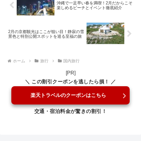
沖縄で一足早い春を満喫！2月だからこそ
楽しめるビーチとイベント徹底紹介
2月の京都観光はここが狙い目！静寂の雪
景色と特別公開スポットを巡る至福の旅
ホーム
旅行
国内旅行
[PR]
＼ この割引クーポンを逃したら損！ ／
楽天トラベルのクーポンはこちら
交通・宿泊料金が驚きの割引！