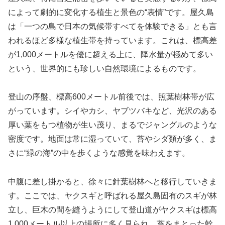
によって劇的に変化する植生と景色の“表情”です。屋久島
は「一つの島で日本の気候帯すべてを体験できる」とも言
われるほど多様な植生帯を持っています。これは、標高差
が1,000メートルを優に超える上に、降水量が極めて多い
という、世界的にも珍しい自然環境によるものです。
登山の序盤、標高600メートル前後では、照葉樹林帯が広
がっています。シイやカシ、ヤブツバキなど、光沢のある
厚い葉をもつ植物が生い茂り、まるでジャングルのような
密度です。地面は常に湿っていて、苔やシダ類が多く、ま
さに“緑の海”の中を歩くような感覚を味わえます。
中腹に差し掛かると、徐々に針葉樹林へと移行していきま
す。ここでは、ヤクスギと呼ばれる屋久島固有のスギが林
立し、巨木の間を縫うようにして登山道がヤクスギは標高
1,000メートル以上の場所に多く見られ、苔をまとった幹