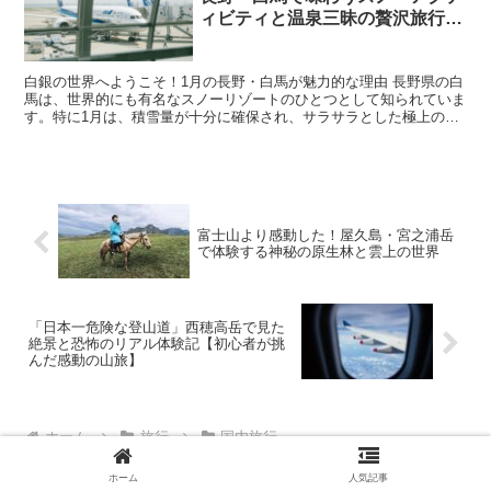
ィビティと温泉三昧の贅沢旅行プ
ラン
白銀の世界へようこそ！1月の長野・白馬が魅力的な理由 長野県の白
馬は、世界的にも有名なスノーリゾートのひとつとして知られていま
す。特に1月は、積雪量が十分に確保され、サラサラとした極上のパ
ウダースノーを楽しめるベストシーズンです。日本国内だ...
富士山より感動した！屋久島・宮之浦岳
で体験する神秘の原生林と雲上の世界
「日本一危険な登山道」西穂高岳で見た
絶景と恐怖のリアル体験記【初心者が挑
んだ感動の山旅】
ホーム
旅行
国内旅行
[PR]
ホーム
人気記事