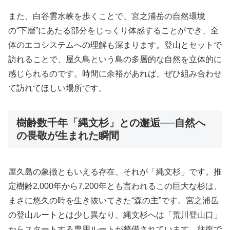
また、白谷雲水峡を歩くことで、宮之浦岳の自然環境
の“下層”にあたる部分をじっくり体感することができ、全
体のエコシステムへの理解も深まります。登山とセットで
訪れることで、屋久島という島の多層的な自然を立体的に
感じられるのです。時間に余裕があれば、ぜひ組み合わせ
て訪れてほしい場所です。
樹齢数千年「縄文杉」との邂逅──自然へ
の畏敬が生まれた瞬間
屋久島の象徴ともいえる存在、それが「縄文杉」です。推
定樹齢2,000年から7,200年とも言われるこの巨大な杉は、
まさに悠久の時を生き抜いてきた“森の主”です。宮之浦岳
の登山ルートとは少し異なり、縄文杉へは「荒川登山口」
からスタートする専用ルートが整備されています。往復で