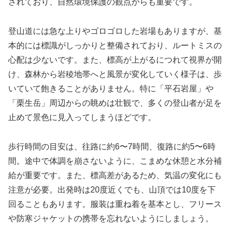
されており、自然環境保護の観点からも重要です。
登山道には急な上りやゴロゴロした岩場もありますが、基
本的には標識がしっかりと整備されており、ルートミスの
心配は少ないです。また、標高が上がるにつれて視界が開
け、森林から岩稜地帯へと風景が変化していく様子は、歩
いていて飽きることがありません。特に「平石岩屋」や
「栗生岳」周辺からの眺めは壮観で、多くの登山者が足を
止めて景色に見入ってしまうほどです。
歩行時間の目安は、往路に約6〜7時間、復路に約5〜6時
間。途中で体調を崩さないように、こまめな休憩と水分補
給が重要です。また、標高差があるため、気温の変化にも
注意が必要。出発時は20度近くでも、山頂では10度を下
回ることもあります。服装は重ね着を基本とし、フリース
や防寒ジャケットの携帯を忘れないようにしましょう。