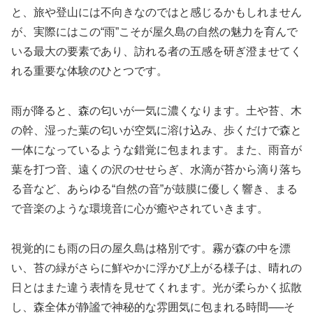
と、旅や登山には不向きなのではと感じるかもしれません
が、実際にはこの“雨”こそが屋久島の自然の魅力を育んで
いる最大の要素であり、訪れる者の五感を研ぎ澄ませてく
れる重要な体験のひとつです。
雨が降ると、森の匂いが一気に濃くなります。土や苔、木
の幹、湿った葉の匂いが空気に溶け込み、歩くだけで森と
一体になっているような錯覚に包まれます。また、雨音が
葉を打つ音、遠くの沢のせせらぎ、水滴が苔から滴り落ち
る音など、あらゆる“自然の音”が鼓膜に優しく響き、まる
で音楽のような環境音に心が癒やされていきます。
視覚的にも雨の日の屋久島は格別です。霧が森の中を漂
い、苔の緑がさらに鮮やかに浮かび上がる様子は、晴れの
日とはまた違う表情を見せてくれます。光が柔らかく拡散
し、森全体が静謐で神秘的な雰囲気に包まれる時間──そ