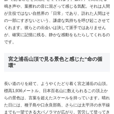
鳴き声や、葉擦れの音に混ざって感じる気配。それは人間
が主役ではない自然界の「日常」であり、訪れた人間はそ
の一部にすぎないという、謙虚な気持ちを呼び起こさせて
くれます。彼らとの出会いは決して派手ではありません
が、確実に記憶に残る、静かな感動をもたらしてくれるの
です。
宮之浦岳山頂で見る景色と感じた“命の循
環”
長い道のりを経て、ようやくたどり着く宮之浦岳の山頂。
標高1,936メートル、日本百名山に数えられるこの頂上か
らの景色は、言葉を超えたスケールを持っています。晴れ
た日には、種子島や口永良部島、さらには太平洋の水平線
までも一望できる大パノラマが広がり、苦労して登ってき