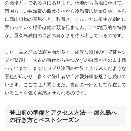
の循環系」である点にあります。低地から高地にかけて、
南国らしい亜熱帯の照葉樹林から冷温帯の針葉樹林、さら
に高山植物の草原へと、数百メートルごとに植生が劇的に
変わっていく様子は他に類を見ません。この地形的な特徴
が、屋久島独自の自然の豊かさを生み出しているのです。
また、宮之浦岳は霧や雨が多く、湿潤な気候の中で苔やシ
ダが繁茂し、太古の時代から手つかずの自然がそのまま残
っています。まるでジブリ映画の世界に入り込んだような
景色が広がり、多くの登山者や自然愛好家を魅了し続けて
います。ここでは人間もまた、自然の一部として存在して
いることを強く実感させられるのです。
登山前の準備とアクセス方法──屋久島へ
の行き方とベストシーズン