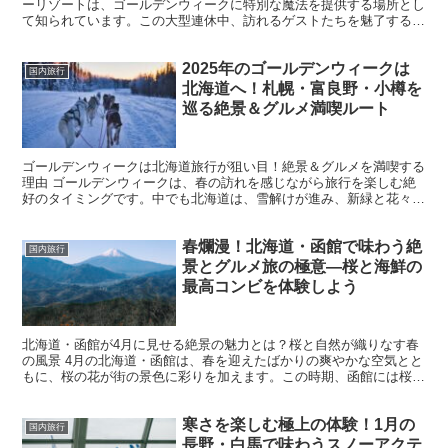
ーリゾートは、ゴールデンウィークに特別な魔法を提供する場所とし
て知られています。この大型連休中、訪れるゲストたちを魅了する
数々のプログラムが展開され、家族連れやカップル、友人同士...
2025年のゴールデンウィークは
国内旅行
北海道へ！札幌・富良野・小樽を
巡る絶景＆グルメ満喫ルート
ゴールデンウィークは北海道旅行が狙い目！絶景＆グルメを満喫する
理由 ゴールデンウィークは、春の訪れを感じながら旅行を楽しむ絶
好のタイミングです。中でも北海道は、雪解けが進み、新緑と花々が
咲き始める美しい季節を迎えます。本州ではすでに暑さを感...
春爛漫！北海道・函館で味わう絶
国内旅行
景とグルメ旅の極意—桜と海鮮の
最高コンビを体験しよう
北海道・函館が4月に見せる絶景の魅力とは？桜と自然が織りなす春
の風景 4月の北海道・函館は、春を迎えたばかりの爽やかな空気とと
もに、桜の花が街の景色に彩りを加えます。この時期、函館には桜だ
けでなく、周囲を取り囲む自然の豊かさが相まって、多く...
寒さを楽しむ極上の体験！1月の
国内旅行
長野・白馬で味わうスノーアクテ