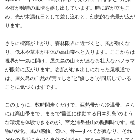
や枝が独特の風情を醸し出しています。時に霧が立ちこ
め、光が木漏れ日として差し込むと、幻想的な光景が広が
ります。
さらに標高が上がり、森林限界に近づくと、風が強くな
り、低木や草本が主体の高山帯へと入ります。ここからは
視界が一気に開け、屋久島の山々が連なる壮大なパノラマ
が眼前に広がります。岩肌がむき出しになった尾根道で
は、屋久島の自然の“荒々しさ”と“優しさ”が同居している
ことに気づくはずです。
このように、数時間歩くだけで、亜熱帯から冷温帯、さら
には高山帯まで、まるで“垂直に移動する日本列島”のよう
な環境を体験できるのが、宮之浦岳登山の醍醐味です。植
物の変化、風の感触、匂い、音──すべてが異なり、それ
ぞれの場所に息づく自然の個性が、旅を一層豊かにしてく