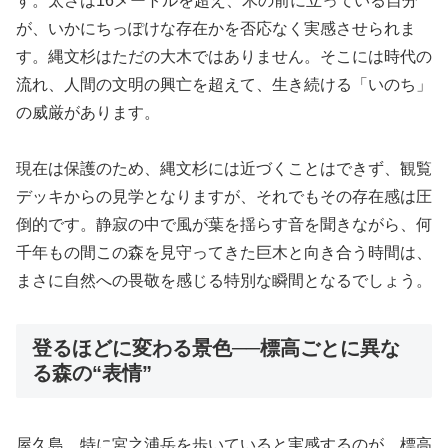
す。太さは16メートルを超え、木の前に立っている自分
が、いかにちっぽけな存在かを否応なく実感させられま
す。縄文杉はただの大木ではありません。そこには時代の
流れ、人間の文明の興亡を超えて、生き続ける「いのち」
の威厳があります。
現在は保護のため、縄文杉には近づくことはできず、観覧
デッキからの見学となりますが、それでもその存在感は圧
倒的です。静寂の中で風が葉を揺らす音を聞きながら、何
千年もの間この森を見守ってきた巨木と向き合う時間は、
まさに自然への畏敬を感じる特別な瞬間となるでしょう。
登るほどに変わる景色──標高ごとに異な
る森の“表情”
屋久島、特に宮之浦岳を歩いていると実感するのが、標高