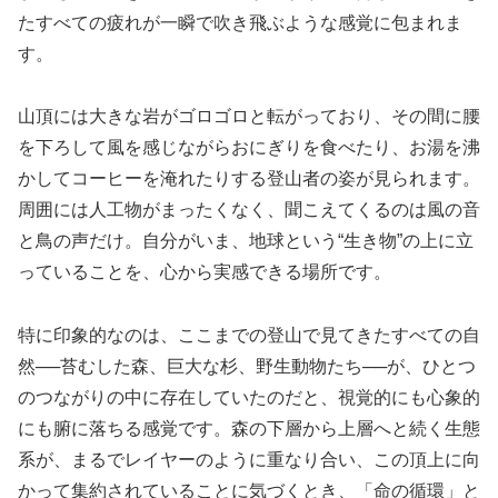
たすべての疲れが一瞬で吹き飛ぶような感覚に包まれま
す。
山頂には大きな岩がゴロゴロと転がっており、その間に腰
を下ろして風を感じながらおにぎりを食べたり、お湯を沸
かしてコーヒーを淹れたりする登山者の姿が見られます。
周囲には人工物がまったくなく、聞こえてくるのは風の音
と鳥の声だけ。自分がいま、地球という“生き物”の上に立
っていることを、心から実感できる場所です。
特に印象的なのは、ここまでの登山で見てきたすべての自
然──苔むした森、巨大な杉、野生動物たち──が、ひとつ
のつながりの中に存在していたのだと、視覚的にも心象的
にも腑に落ちる感覚です。森の下層から上層へと続く生態
系が、まるでレイヤーのように重なり合い、この頂上に向
かって集約されていることに気づくとき、「命の循環」と