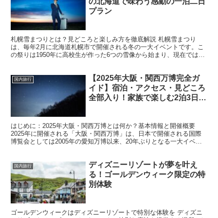
の北海道で味わう感動の一泊二日
プラン
札幌雪まつりとは？見どころと楽しみ方を徹底解説 札幌雪まつり
は、毎年2月に北海道札幌市で開催される冬の一大イベントです。こ
の祭りは1950年に高校生が作った6つの雪像から始まり、現在では国
内外から約200万人以上の観光客が訪れる世界的なイベ...
【2025年大阪・関西万博完全ガ
国内旅行
イド】宿泊・アクセス・見どころ
全部入り！家族で楽しむ2泊3日の
おすすめ旅行プラン公開中！
はじめに：2025年大阪・関西万博とは何か？基本情報と開催概要
2025年に開催される「大阪・関西万博」は、日本で開催される国際
博覧会としては2005年の愛知万博以来、20年ぶりとなる一大イベン
トです。正式名称は「2025年日本国際博覧会（...
ディズニーリゾートが夢を叶え
国内旅行
る！ゴールデンウィーク限定の特
別体験
ゴールデンウィークはディズニーリゾートで特別な体験を ディズニ