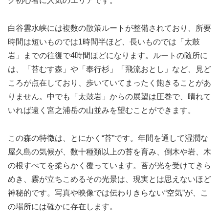
グ初心者に人気のエリアです。
白谷雲水峡には複数の散策ルートが整備されており、所要
時間は短いものでは1時間半ほど、長いものでは「太鼓
岩」までの往復で4時間ほどになります。ルートの随所に
は、「苔むす森」や「奉行杉」「飛流おとし」など、見ど
ころが点在しており、歩いていてまったく飽きることがあ
りません。中でも「太鼓岩」からの展望は圧巻で、晴れて
いれば遠く宮之浦岳の山並みを望むことができます。
この森の特徴は、とにかく“苔”です。年間を通して湿潤な
屋久島の気候が、数十種類以上の苔を育み、倒木や岩、木
の根すべてを柔らかく覆っています。苔が光を受けてきら
めき、霧が立ちこめるその光景は、現実とは思えないほど
神秘的です。写真や映像では伝わりきらない“空気”が、こ
の場所には確かに存在します。