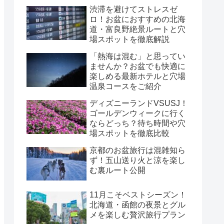
渋滞を避けてストレスゼ
ロ！お盆におすすめの北海
道・富良野絶景ルートと穴
場スポットを徹底解説
「熱海は混む」と思ってい
ませんか？お盆でも快適に
楽しめる最新ホテルと穴場
温泉コースをご紹介
ディズニーランドVSUSJ！
ゴールデンウィークに行く
ならどっち？待ち時間や穴
場スポットを徹底比較
京都のお盆旅行は混雑知ら
ず！五山送り火と涼を楽し
む裏ルート公開
11月こそベストシーズン！
北海道・函館の夜景とグル
メを楽しむ贅沢旅行プラン