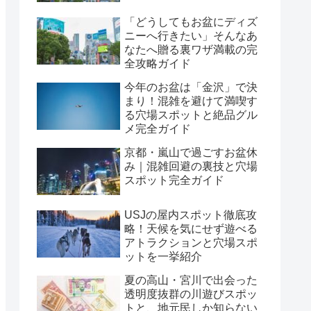
「どうしてもお盆にディズ
ニーへ行きたい」そんなあ
なたへ贈る裏ワザ満載の完
全攻略ガイド
今年のお盆は「金沢」で決
まり！混雑を避けて満喫す
る穴場スポットと絶品グル
メ完全ガイド
京都・嵐山で過ごすお盆休
み｜混雑回避の裏技と穴場
スポット完全ガイド
USJの屋内スポット徹底攻
略！天候を気にせず遊べる
アトラクションと穴場スポ
ットを一挙紹介
夏の高山・宮川で出会った
透明度抜群の川遊びスポッ
トと、地元民しか知らない