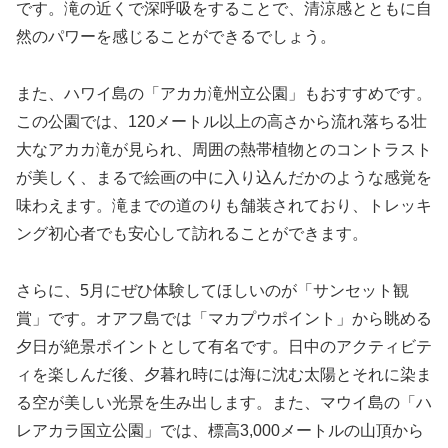
です。滝の近くで深呼吸をすることで、清涼感とともに自
然のパワーを感じることができるでしょう。
また、ハワイ島の「アカカ滝州立公園」もおすすめです。
この公園では、120メートル以上の高さから流れ落ちる壮
大なアカカ滝が見られ、周囲の熱帯植物とのコントラスト
が美しく、まるで絵画の中に入り込んだかのような感覚を
味わえます。滝までの道のりも舗装されており、トレッキ
ング初心者でも安心して訪れることができます。
さらに、5月にぜひ体験してほしいのが「サンセット観
賞」です。オアフ島では「マカプウポイント」から眺める
夕日が絶景ポイントとして有名です。日中のアクティビテ
ィを楽しんだ後、夕暮れ時には海に沈む太陽とそれに染ま
る空が美しい光景を生み出します。また、マウイ島の「ハ
レアカラ国立公園」では、標高3,000メートルの山頂から