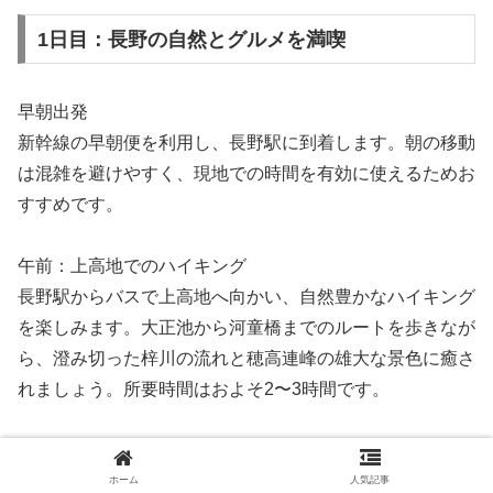
1日目：長野の自然とグルメを満喫
早朝出発
新幹線の早朝便を利用し、長野駅に到着します。朝の移動
は混雑を避けやすく、現地での時間を有効に使えるためお
すすめです。
午前：上高地でのハイキング
長野駅からバスで上高地へ向かい、自然豊かなハイキング
を楽しみます。大正池から河童橋までのルートを歩きなが
ら、澄み切った梓川の流れと穂高連峰の雄大な景色に癒さ
れましょう。所要時間はおよそ2〜3時間です。
昼食：信州そばを堪能
上高地近くのそば処で名物の戸隠そばをいただきます。地
ホーム
人気記事